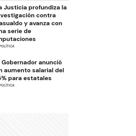
a Justicia profundiza la
nvestigación contra
asualdo y avanza con
na serie de
mputaciones
POLÍTICA
l Gobernador anunció
n aumento salarial del
5% para estatales
POLÍTICA