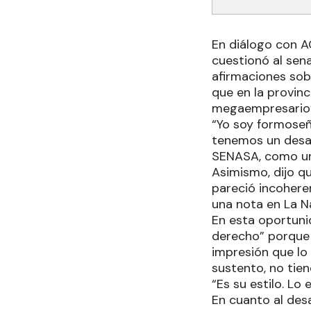
En diálogo con 
cuestionó al sena
afirmaciones sob
que en la provinc
megaempresario”
“Yo soy formoseñ
tenemos un desar
SENASA, como un 
Asimismo, dijo q
pareció incohere
una nota en La N
En esta oportuni
derecho” porque 
impresión que lo 
sustento, no tien
“Es su estilo. Lo
En cuanto al des