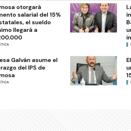
mosa otorgará
L
ento salarial del 15%
i
statales, el sueldo
B
imo llegará a
u
200.000
i
ÍTICA
esa Galván asume el
E
erazgo del IPS de
u
rmosa
1
ÍTICA