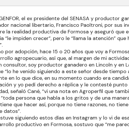
AGENFOR, el ex presidente del SENASA y productor g
dor nacional libertario, Francisco Paoltroni, por sus i
re la realidad productiva de Formosa y aseguró que el
ia “le impiden crecer”, pero le “llama la atención” que
.
o por adopción, hace 15 o 20 años que voy a Formosa,
rollo agropecuario, así que, al margen de mi activida
consultor, soy productor ganadero en Lincoln y en La
ue “lo he venido siguiendo a este señor desde tiempo
nte en lo que dice, en su momento cuando era candid
ación y yo pedí derecho a réplica y le contesté punto
dad, señaló Cané, “vi una nota en Agroperfil que tamb
“toda persona que habla a los gritos y de una manera 
tiene que hacer así, porque no tiene razones, no tiene
e datos”.
 estuve siguiendo estos días en Instagram y lo vi de e
arrollo productivo en Formosa, sostuvo que “me parec