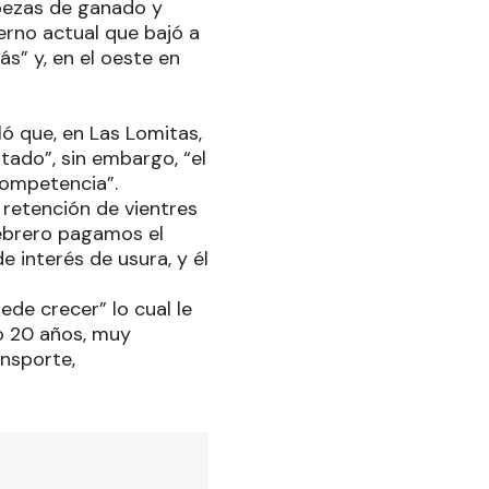
abezas de ganado y
ierno actual que bajó a
ás” y, en el oeste en
ló que, en Las Lomitas,
tado”, sin embargo, “el
competencia”.
 retención de vientres
febrero pagamos el
e interés de usura, y él
ede crecer” lo cual le
o 20 años, muy
nsporte,