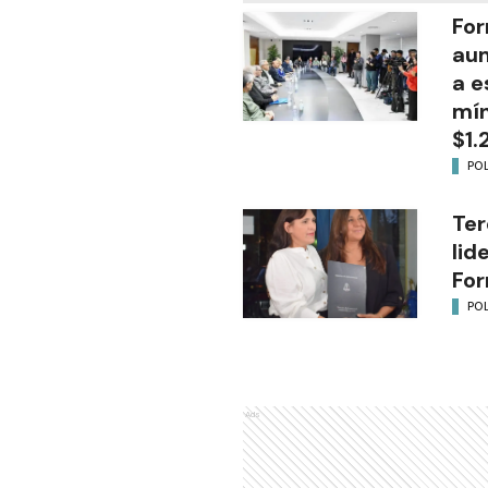
For
aum
a e
mín
$1.
POL
Ter
lid
Fo
POL
Ads