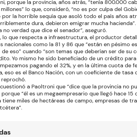
ni, porque la provincia, años atrás, “tenía 800.000 c
 millones” lo que, consideró, “no es por culpa del Gob
 por la horrible sequía que asoló todo el país años atr
terriblemente dura, debieron emigrar mucha hacienda”.
a no verdad que dice el senador”, aseguró.
 lo que respecta a infraestructura, el productor detal
s nacionales como la 81 y 86 que “están en pésimo es
 de eso” cuando “son temas que deberían ser de su 
dito. Yo mismo he sido beneficiado de un crédito para
empezamos pagando el 32%, y en la última cuota de 
, eso es el Banco Nación, con un coeficiente de tasa d
 reprochó.
uestionó a Paoltroni que “dice que la provincia no pu
” porque “él es un megaempresario que llegó hace 15 
a tiene miles de hectáreas de campo, empresas de tra
tcétera”.
ídas