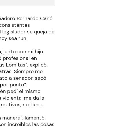
anadero Bernardo Cané
nconsistentes
 legislador se queja de
 hoy sea “un
 junto con mi hijo
d profesional en
s Lomitas”, explicó.
 atrás. Siempre me
ato a senador, sacó
 por punto”.
ién pedí el mismo
violenta, me da la
 motivos, no tiene
sa manera”, lamentó.
en increíbles las cosas