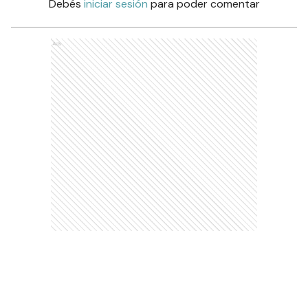
Debés
iniciar sesión
para poder comentar
Ads