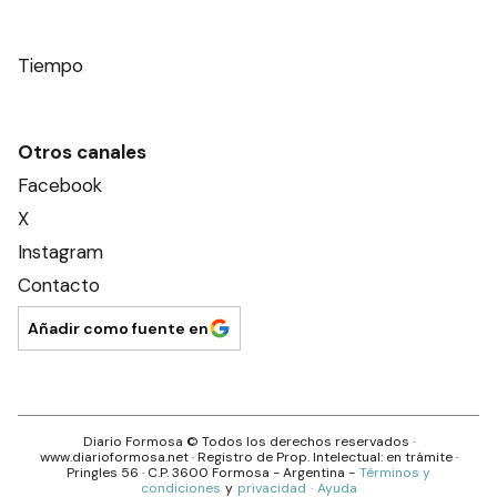
Tiempo
Otros canales
Facebook
X
Instagram
Contacto
Añadir como fuente en
Diario Formosa
© Todos los derechos reservados ·
www.
diarioformosa.net
· Registro de Prop. Intelectual: en trámite ·
Pringles 56
· C.P.
3600
Formosa
- Argentina -
Términos y
condiciones
y
privacidad
·
Ayuda