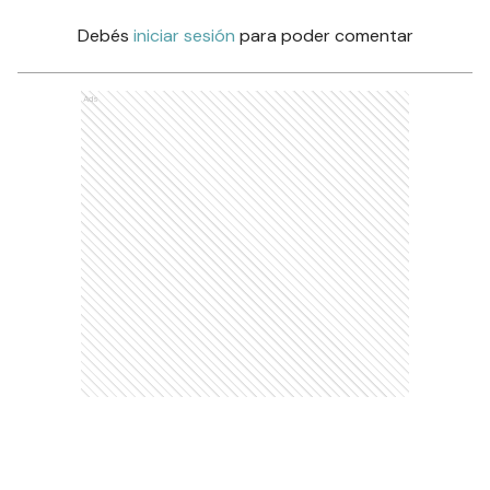
Debés
iniciar sesión
para poder comentar
Ads