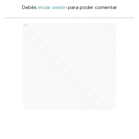
Debés
iniciar sesión
para poder comentar
Ads