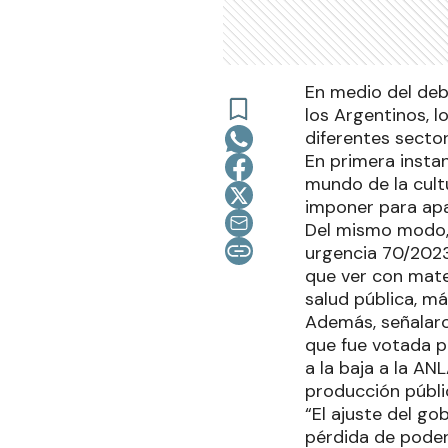
En medio del deb
los Argentinos, l
diferentes sector
En primera instan
mundo de la cult
imponer para apa
Del mismo modo, 
urgencia 70/2023
que ver con mate
salud pública, má
Además, señalar
que fue votada p
a la baja a la AN
producción públi
“El ajuste del go
pérdida de poder