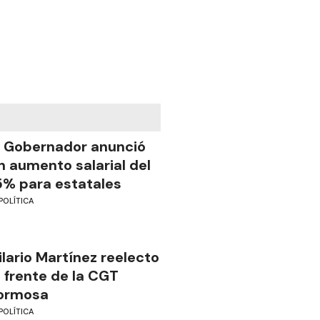
l Gobernador anunció
n aumento salarial del
5% para estatales
POLÍTICA
ilario Martínez reelecto
l frente de la CGT
ormosa
POLÍTICA