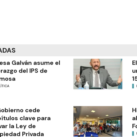
ADAS
esa Galván asume el
E
erazgo del IPS de
u
rmosa
1
ÍTICA
Gobierno cede
H
ítulos clave para
a
var la Ley de
F
piedad Privada