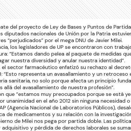
ate del proyecto de Ley de Bases y Puntos de Partida
os diputados nacionales de Unión por la Patria estuvi
es “perjudicados” por el mega DNU de Javier Milei.
cia, los legisladores de UP se encontraron con trabaja
ura: “Estamos dando pelea al paquete de medidas que
gar nuestra diversidad y anular nuestra identidad”.
el sector farmacéutico enfatizó su rechazo al decre
: “Esto representa un avasallamiento y un retroceso 
ria sanitaria, no solo porque afecta un principio fun
s allá del avasallamiento de nuestra profesión”.
on que “estamos muy preocupados porque se está ye
or unanimidad en el año 2012 sin ninguna necesidad o 
LAP (Agencia Nacional de Laboratorios Públicos), desal
ca de medicamentos y su relación con la investigación
bierno de Milei nos pega por partida doble. Las política
 adquisitivo y pérdida de derechos laborales se suman