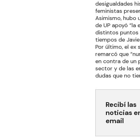
desigualdades his
feministas presen
Asimismo, hubo u
de UP apoyó “la 
distintos puntos
tiempos de Javier
Por último, el ex
remarcó que “nun
en contra de un p
sector y de las 
dudas que no tie
Recibí las
noticias e
email