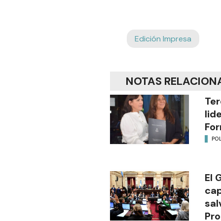
Edición Impresa
NOTAS RELACION
Ter
lid
Fo
POL
El 
cap
sal
Pro