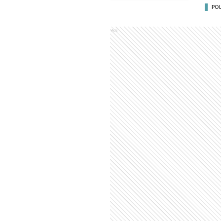
POL
Ads