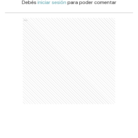
Debés
iniciar sesión
para poder comentar
Ads