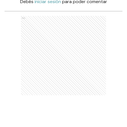
Debés
iniciar sesión
para poder comentar
Ads