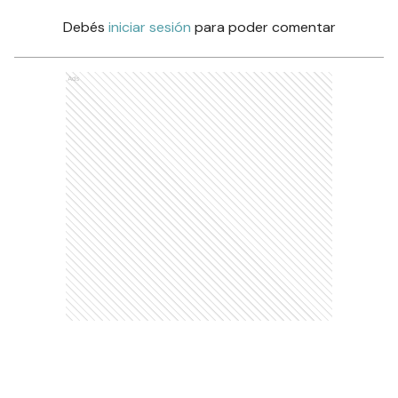
Debés
iniciar sesión
para poder comentar
Ads