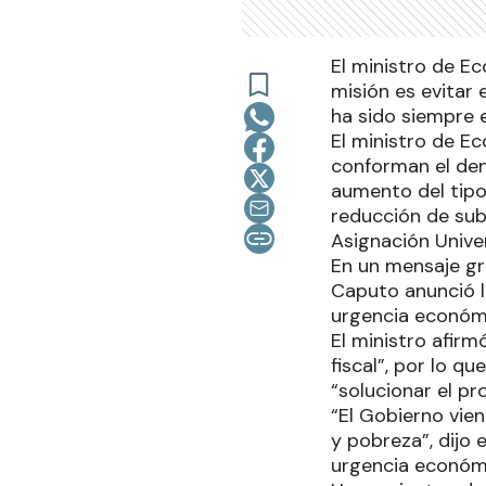
El ministro de E
misión es evitar 
ha sido siempre el
El ministro de E
conforman el den
aumento del tipo 
reducción de subs
Asignación Univer
En un mensaje gr
Caputo anunció 
urgencia económ
El ministro afirm
fiscal”, por lo q
“solucionar el pro
“El Gobierno vie
y pobreza”, dijo 
urgencia económ