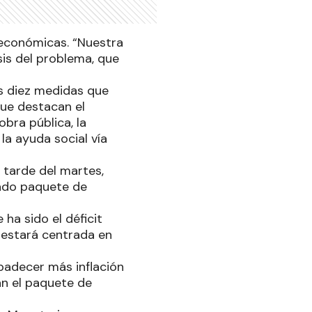
 económicas. “Nuestra
sis del problema, que
as diez medidas que
ue destacan el
bra pública, la
la ayuda social vía
 tarde del martes,
ado paquete de
ha sido el déficit
y estará centrada en
 padecer más inflación
an el paquete de