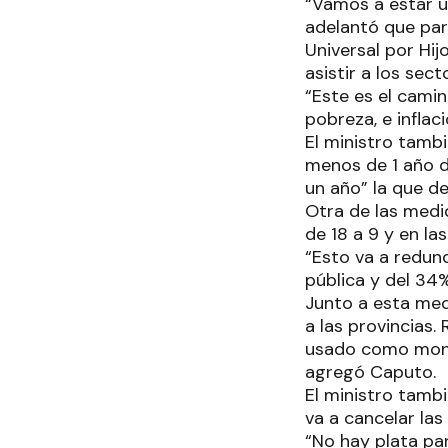
“Vamos a estar u
adelantó que par
Universal por Hi
asistir a los se
“Este es el cami
pobreza, e inflaci
El ministro tamb
menos de 1 año de
un año” la que d
Otra de las medi
de 18 a 9 y en la
“Esto va a redun
pública y del 34%
Junto a esta medi
a las provincias
usado como moned
agregó Caputo.
El ministro tambi
va a cancelar la
“No hay plata p