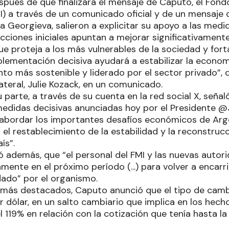
pués de que finalizará el mensaje de Caputo, el Fon
I) a través de un comunicado oficial y de un mensaje 
na Georgieva, salieron a explicitar su apoyo a las medi
ciones iniciales apuntan a mejorar significativamente
e proteja a los más vulnerables de la sociedad y fort
plementación decisiva ayudará a estabilizar la econom
to más sostenible y liderado por el sector privado”, d
teral, Julie Kozack, en un comunicado.
 parte, a través de su cuenta en la red social X, señal
medidas decisivas anunciadas hoy por el Presidente @J
bordar los importantes desafíos económicos de Arge
el restablecimiento de la estabilidad y la reconstrucc
ís”.
ó además, que “el personal del FMI y las nuevas autor
mente en el próximo período (...) para volver a encarr
dado” por el organismo.
 más destacados, Caputo anunció que el tipo de cambi
 dólar, en un salto cambiario que implica en los hech
l 119% en relación con la cotización que tenía hasta la