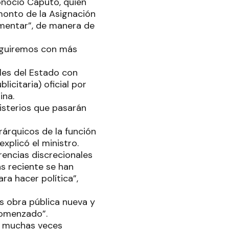
onoció Caputo, quien
 monto de la Asignación
imentar”, de manera de
seguiremos con más
les del Estado con
icitaria) oficial por
ina.
isterios que pasarán
árquicos de la función
explicó el ministro.
rencias discrecionales
s reciente se han
a hacer política”,
ás obra pública nueva y
comenzado”.
, muchas veces