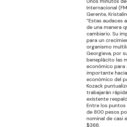
Unos minutos des
Internacional (FM
Gerente, Kristali
“Estas audaces ac
de una manera qu
cambiario. Su im
para un crecimien
organismo multila
Georgieva, por su
beneplácito las 
económico para a
importante hacia 
económico del pa
Kozack puntualiz
trabajarán rápida
existente respal
Entre los puntos
de 800 pesos por
nominal de casi e
$366.