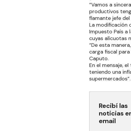
“Vamos a sincerar
productivos teng
flamante jefe del
La modificación 
Impuesto País a 
cuyas alícuotas 
“De esta manera,
carga fiscal para
Caputo.
En el mensaje, e
teniendo una infl
supermercados”.
Recibí las
noticias e
email