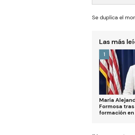
Se duplica el mo
Las más le
1
María Alejan
Formosa tras 
formación en