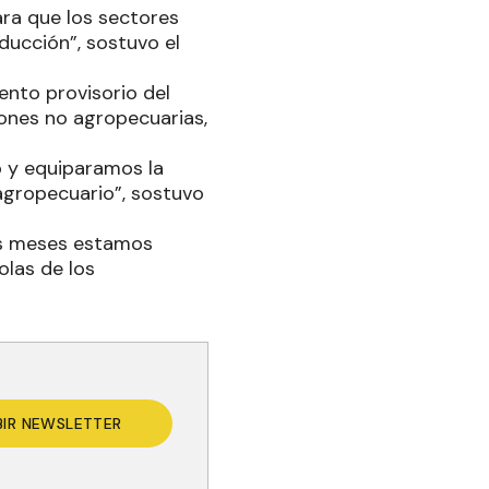
ara que los sectores
ucción”, sostuvo el
nto provisorio del
iones no agropecuarias,
o y equiparamos la
 agropecuario”, sostuvo
mos meses estamos
olas de los
BIR NEWSLETTER