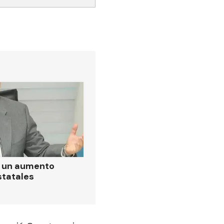
ó un aumento
statales