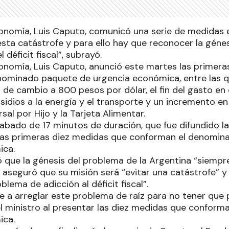
conomía, Luis Caputo, comunicó una serie de medidas
esta catástrofe y para ello hay que reconocer la géne
 déficit fiscal”, subrayó.
conomía, Luis Caputo, anunció este martes las primer
ominado paquete de urgencia económica, entre las q
de cambio a 800 pesos por dólar, el fin del gasto en o
idios a la energía y el transporte y un incremento en 
sal por Hijo y la Tarjeta Alimentar.
abado de 17 minutos de duración, que fue difundido la
las primeras diez medidas que conforman el denomin
ica.
ó que la génesis del problema de la Argentina “siempre 
ue aseguró que su misión será “evitar una catástrofe” 
blema de adicción al déficit fiscal”.
ne a arreglar este problema de raíz para no tener que
el ministro al presentar las diez medidas que conform
ica.