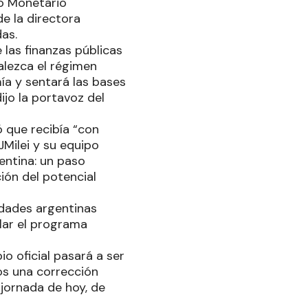
do Monetario
de la directora
das.
 las finanzas públicas
alezca el régimen
ía y sentará las bases
ijo la portavoz del
ó que recibía “con
Milei y su equipo
ntina: un paso
ión del potencial
idades argentinas
ilar el programa
o oficial pasará a ser
os una corrección
 jornada de hoy, de