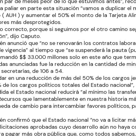
n par de meses peor de lo que estuvimos antes”, rec
a paliar en parte esta situación “vamos a duplicar el
jo ( AUH ) y aumentar el 50% el monto de la Tarjeta Al
ctores más desprotegidos.
no correcto, porque si seguimos por el otro camino 
ón”, dijo Caputo.
ién anunció que “no se renovarán los contratos labora
 vigencia” al tiempo que “se suspenderá la pauta (publ
emandó $$ 33.000 millones solo en este año que term
das anunciadas fue la reducción en la cantidad de min
s secretarías, de 106 a 54.
dar en una reducción de más del 50% de los cargos jer
 de los cargos políticos totales del Estado nacional”, 
da el Estado nacional reducirá “al mínimo las transfe
. Recursos que lamentablemente en nuestra historia má
a de cambio para intercambiar favores políticos, par
én confirmó que el Estado nacional “no va a licitar m
s licitaciones aprobadas cuyo desarrollo aún no haya 
ara pagar más obra pública que, como todos sabemos