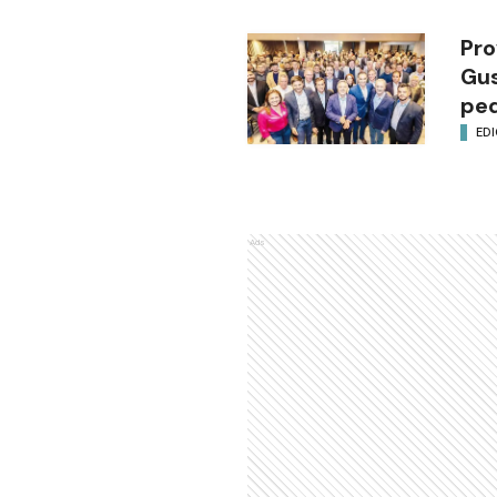
Pro
Gus
ped
EDI
Ads