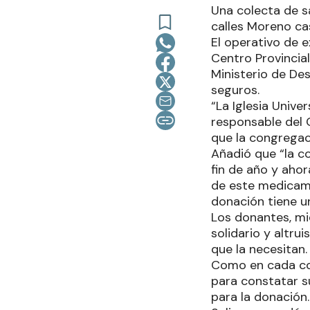
Una colecta de sa
calles Moreno cas
El operativo de 
Centro Provincia
Ministerio de Des
seguros.
“La Iglesia Unive
responsable del 
que la congregac
Añadió que “la c
fin de año y ahor
de este medicamen
donación tiene un
Los donantes, mie
solidario y altru
que la necesitan.
Como en cada col
para constatar s
para la donación.