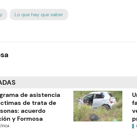
y
Lo que hay que saber
osa
ADAS
grama de asistencia
U
íctimas de trata de
f
sonas: acuerdo
v
ión y Formosa
p
ÍTICA