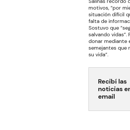
Salinas recordó 
motivos, “por mi
situación difíci
falta de informa
Sostuvo que “seg
salvando vidas”. 
donar mediante e
semejantes que r
su vida”.
Recibí las
noticias e
email