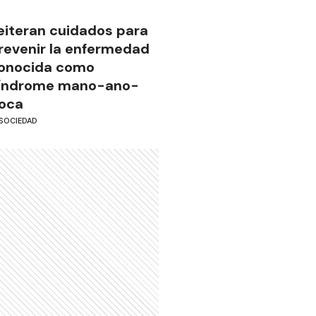
eiteran cuidados para
revenir la enfermedad
onocida como
índrome mano-ano-
oca
SOCIEDAD