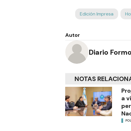
Edición Impresa
Ho
Autor
Diario Form
NOTAS RELACION
Pro
a v
per
Nac
POL