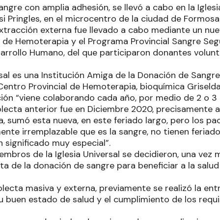
ngre con amplia adhesión, se llevó a cabo en la Iglesia
i Pringles, en el microcentro de la ciudad de Formosa
extracción externa fue llevado a cabo mediante un nue
l de Hemoterapia y el Programa Provincial Sangre Seg
arrollo Humano, del que participaron donantes volunta
rsal es una Institución Amiga de la Donación de Sangre”
Centro Provincial de Hemoterapia, bioquímica Griselda
ión “viene colaborando cada año, por medio de 2 o 3 
olecta anterior fue en Diciembre 2020, precisamente a
a, sumó esta nueva, en este feriado largo, pero los p
te irremplazable que es la sangre, no tienen feriado 
 significado muy especial”.
mbros de la Iglesia Universal se decidieron, una vez 
ista de la donación de sangre para beneficiar a la sa
ecta masiva y externa, previamente se realizó la ent
u buen estado de salud y el cumplimiento de los requi