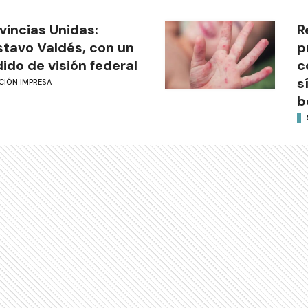
vincias Unidas:
R
tavo Valdés, con un
p
ido de visión federal
c
s
CIÓN IMPRESA
b