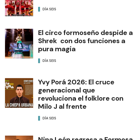
DÍA SEIS
El circo formoseño despide a
Shrek con dos funciones a
pura magia
DÍA SEIS
Yvy Porá 2026: El cruce
generacional que
revoluciona el folklore con
Milo J al frente
DÍA SEIS
Nina León regresa a Formosa