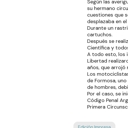
Según las averig
su hermano circu
cuestiones que s
desplazaba en el
Durante un rastril
cartuchos.
Después se realiz
Científica y tod
A todo esto, los
Libertad realiza
años, que arrojó
Los motociclistas
de Formosa, uno d
de hombres, debi
Por el caso, se in
Código Penal Arge
Primera Circunscr
Edición Impresa