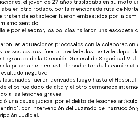
uaciones, el joven de 27 años trasladaba en su moto u
laba en otro rodado, por la mencionada ruta de Norte
e traten de establecer fueron embestidos por la cam
 mismo sentido.
laje por el sector, los policías hallaron una escopeta c
aron las actuaciones procesales con la colaboración d
os los secuestros fueron trasladados hasta la dependen
 integrantes de la Dirección General de Seguridad Via
ron la prueba de alcotest al conductor de la camionet
 resultado negativo.
 lesionados fueron derivados luego hasta el Hospital 
e ellos fue dado de alta y el otro permanece internad
do a las lesiones graves.
ició una causa judicial por el delito de lesiones artículo
ntino”, con intervención del Juzgado de Instrucción y
ipción Judicial.