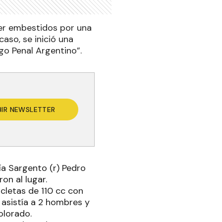
er embestidos por una
aso, se inició una
igo Penal Argentino”.
BIR NEWSLETTER
ía Sargento (r) Pedro
on al lugar.
cletas de 110 cc con
 asistía a 2 hombres y
olorado.