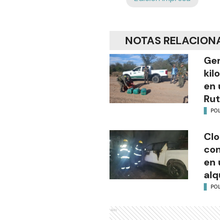
NOTAS RELACION
Gen
kil
en 
Rut
POL
Clo
co
en 
alq
POL
Ads