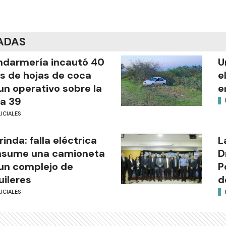
ADAS
darmería incautó 40
U
os de hojas de coca
e
un operativo sobre la
e
a 39
ICIALES
rinda: falla eléctrica
L
nsume una camioneta
D
un complejo de
P
uileres
d
ICIALES