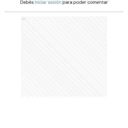
Debés
iniciar sesión
para poder comentar
Ads