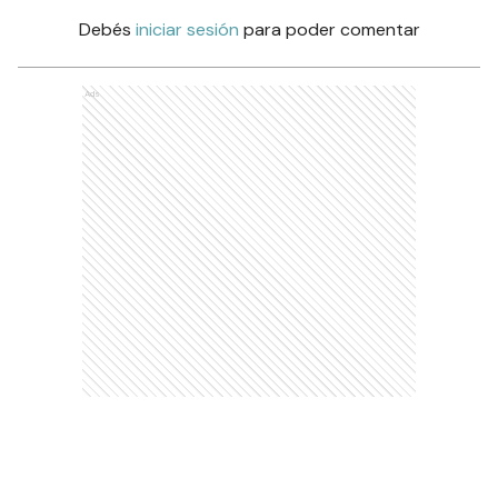
Debés
iniciar sesión
para poder comentar
Ads