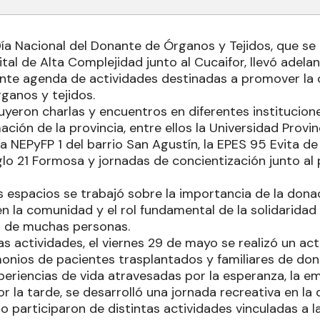
Día Nacional del Donante de Órganos y Tejidos, que 
tal de Alta Complejidad junto al Cucaifor, llevó adela
te agenda de actividades destinadas a promover la 
ganos y tejidos.
uyeron charlas y encuentros en diferentes institucion
ción de la provincia, entre ellos la Universidad Provi
la NEPyFP 1 del barrio San Agustín, la EPES 95 Evita d
glo 21 Formosa y jornadas de concientización junto al p
s espacios se trabajó sobre la importancia de la dona
n la comunidad y el rol fundamental de la solidaridad
da de muchas personas.
as actividades, el viernes 29 de mayo se realizó un 
onios de pacientes trasplantados y familiares de don
riencias de vida atravesadas por la esperanza, la emp
r la tarde, se desarrolló una jornada recreativa en la
 participaron de distintas actividades vinculadas a l