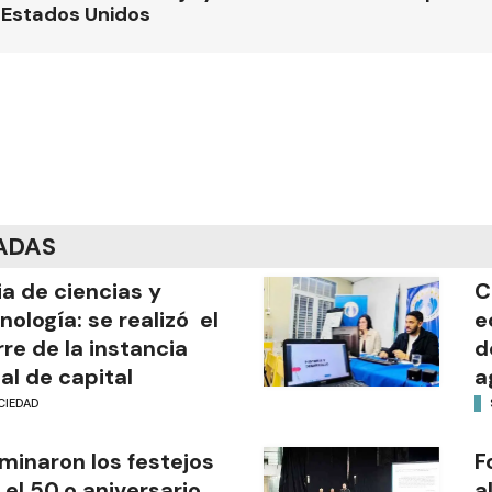
 Estados Unidos
ADAS
ia de ciencias y
C
nología: se realizó el
e
rre de la instancia
d
al de capital
a
CIEDAD
minaron los festejos
F
 el 50.o aniversario
a