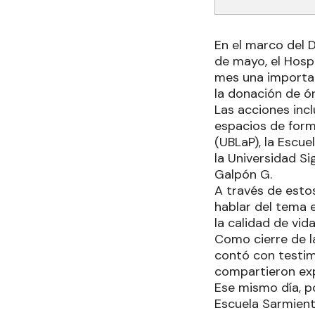
En el marco del 
de mayo, el Hospi
mes una importan
la donación de ór
Las acciones incl
espacios de forma
(UBLaP), la Escue
la Universidad Si
Galpón G.
A través de esto
hablar del tema e
la calidad de vi
Como cierre de l
contó con testim
compartieron expe
Ese mismo día, po
Escuela Sarmiento