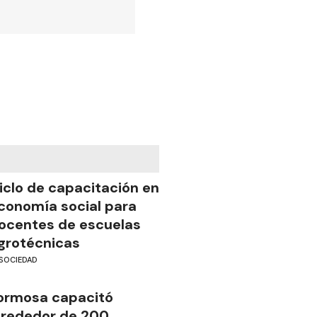
iclo de capacitación en
conomía social para
ocentes de escuelas
grotécnicas
SOCIEDAD
ormosa capacitó
lrededor de 200