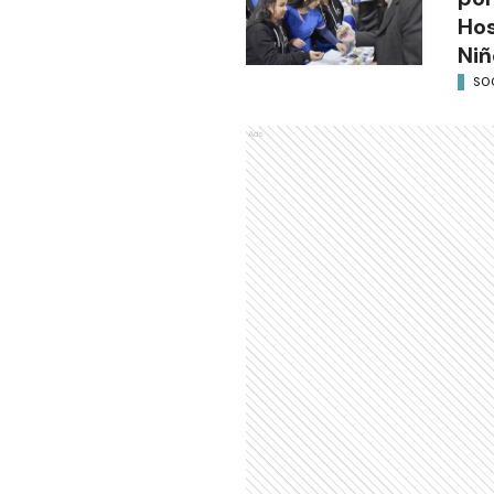
Hos
Niñ
SO
Ads