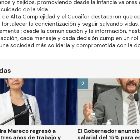
nos y tejidos, promoviendo desde la infancia valores 
cuidado de la vida.
l de Alta Complejidad y el Cucaifor destacaron que c
 fortalecer la concientización y seguir salvando vida
damental: desde la comunicación y la información, has
 acción, cada mensaje y cada decisión cumplen un rol 
una sociedad más solidaria y comprometida con la do
ídas
2
dra Mareco regresó a
El Gobernador anunci
tres años de trabajo y
salarial del 15% para e