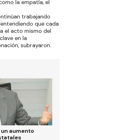
como la empatía, el
ontinúan trabajando
s, entendiendo que cada
ta el acto mismo del
clave en la
nación, subrayaron.
ó un aumento
statales