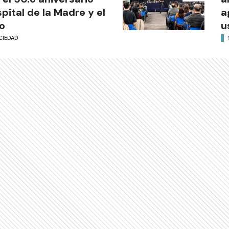
pital de la Madre y el
a
o
u
CIEDAD