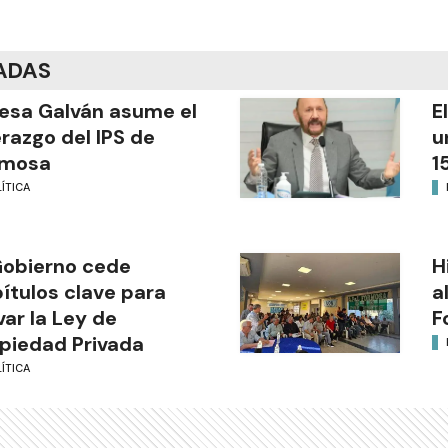
ADAS
esa Galván asume el
E
erazgo del IPS de
u
rmosa
1
ÍTICA
Gobierno cede
H
ítulos clave para
a
var la Ley de
F
piedad Privada
ÍTICA