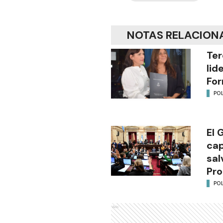
NOTAS RELACION
Ter
lid
Fo
POL
El 
cap
sal
Pro
POL
Ads