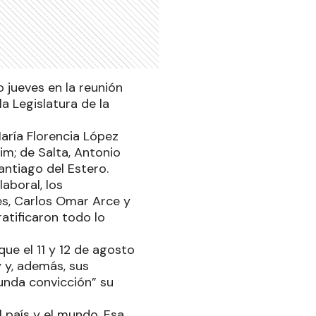
o jueves en la reunión
a Legislatura de la
María Florencia López
im; de Salta, Antonio
ntiago del Estero.
aboral, los
es, Carlos Omar Arce y
atificaron todo lo
que el 11 y 12 de agosto
y y, además, sus
nda convicción” su
l país y el mundo. Esa