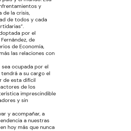
enfrentamientos y
de la crisis,
dad de todos y cada
tidarias”.
adoptada por el
a Fernández, de
erios de Economía,
emás las relaciones con
 sea ocupada por el
 tendrá a su cargo el
de esta difícil
actores de los
terística imprescindible
dores y sin
yar y acompañar, a
pendencia a nuestras
quien hoy más que nunca