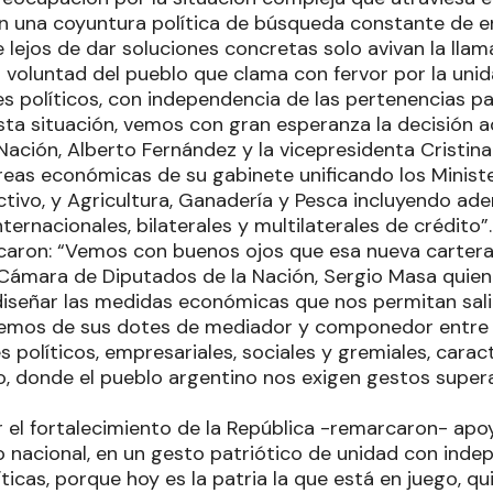
en una coyuntura política de búsqueda constante de 
lejos de dar soluciones concretas solo avivan la llama 
 voluntad del pueblo que clama con fervor por la uni
s políticos, con independencia de las pertenencias par
sta situación, vemos con gran esperanza la decisión 
Nación, Alberto Fernández y la vicepresidenta Cristin
áreas económicas de su gabinete unificando los Minist
ctivo, y Agricultura, Ganadería y Pesca incluyendo ad
ternacionales, bilaterales y multilaterales de crédito”.
aron: “Vemos con buenos ojos que esa nueva cartera
 Cámara de Diputados de la Nación, Sergio Masa quien
iseñar las medidas económicas que nos permitan salir 
cemos de sus dotes de mediador y componedor entre 
s políticos, empresariales, sociales y gremiales, carac
 donde el pueblo argentino nos exigen gestos supera
r el fortalecimiento de la República -remarcaron- apo
 nacional, en un gesto patriótico de unidad con inde
ticas, porque hoy es la patria la que está en juego, 