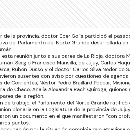
 de la provincia, doctor Eber Solís participó el pasad
iva del Parlamento del Norte Grande desarrollada en l
umán.
n esta reunión junto a sus pares de La Rioja, doctora 
umán, Sergio Francisco Mansilla; de Jujuy, Carlos Haqu
ca, Rubén Dusso y el doctor Carlos Silva Neder de Sa
uvieron ausentes con aviso por cuestiones de agenda l
 de Corrientes, Néstor Pedro Braillard Poccar; Mision
ra de Chaco, Analía Alexandra Rach Quiroga, quienes r
pares de la región.
n de trabajo, el Parlamento del Norte Grande ratificó 
eunión plenaria en la Legislatura de la provincia de Juju
aron un documento en el que manifestaron “con profu
arios puntos.
preocupación por la situación compleja que atraviesa e