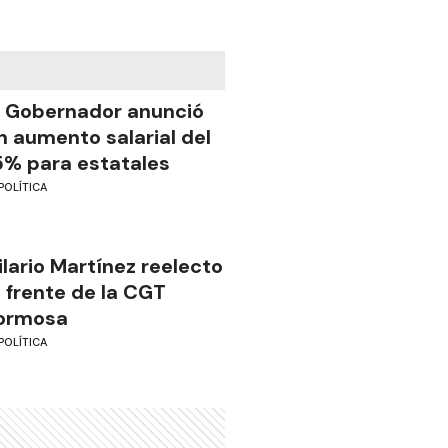
l Gobernador anunció
n aumento salarial del
5% para estatales
POLÍTICA
ilario Martínez reelecto
l frente de la CGT
ormosa
POLÍTICA