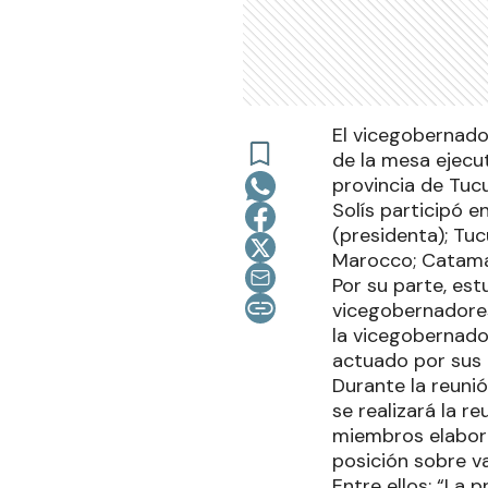
El vicegobernador
de la mesa ejecut
provincia de Tuc
Solís participó e
(presidenta); Tuc
Marocco; Catamar
Por su parte, est
vicegobernadores
la vicegobernado
actuado por sus 
Durante la reunió
se realizará la r
miembros elabor
posición sobre v
Entre ellos: “La 