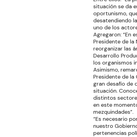
situación se da 
oportunismo, que 
desatendiendo la
uno de los actore
Agregaron: “En e
Presidente de la 
reorganizar las 
Desarrollo Produ
los organismos in
Asimismo, remarc
Presidente de la
gran desafío de d
situación. Cono
distintos sectore
en este momento,
mezquindades”.
“Es necesario po
nuestro Gobierno
pertenencias polí