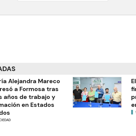
ADAS
ía Alejandra Mareco
E
resó a Formosa tras
f
s años de trabajo y
p
mación en Estados
e
dos
CIEDAD