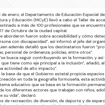
1 de enero, el Departamento de Educación Especial d
tura y Educación (MCyE) llevó a cabo el Taller de acce
destinado a más de 100 profesionales que se encuentr
17 de Octubre de la ciudad capital.
e abordaron fueron sobre accesibilidad y cómo detec
rsona con discapacidad”, así informó el jefe del orga
uien además detalló que los destinatarios fueron “pr
as, personal de ordenanza, policías, entre otros”.
“se busca seguir contribuyendo en la formación, y así 
 que tiene como eje principal a la inclusión”, añadió,
na actividad de alto impacto”.
 la base de que el Gobierno estatal propicia espacios 
creación en toda la geografía formoseña, esta activid
sistema educativo que se basa en la formación perman
e los diferentes actores que trabajan con niños, ado
su vida”, declaró.
os de recreación, de diversión, de deporte y de espar