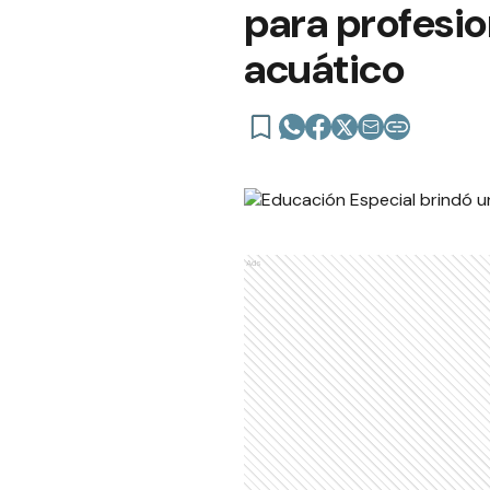
para profesi
acuático
Ads