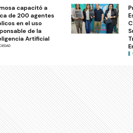
mosa capacitó a
P
ca de 200 agentes
E
licos en el uso
C
ponsable de la
S
eligencia Artificial
T
E
CIEDAD