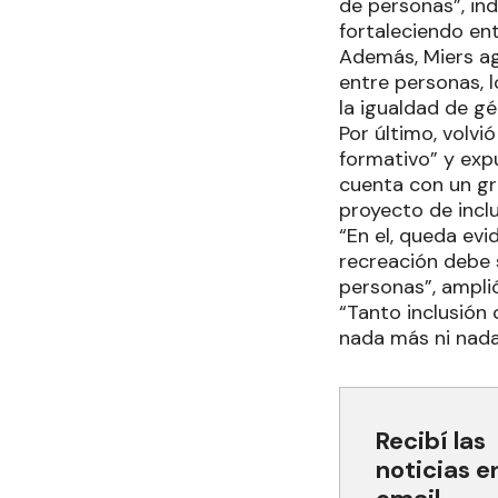
de personas”, in
fortaleciendo en
Además, Miers ag
entre personas, l
la igualdad de g
Por último, volv
formativo” y exp
cuenta con un gr
proyecto de incl
“En el, queda ev
recreación debe s
personas”, ampli
“Tanto inclusión 
nada más ni nada 
Recibí las
noticias e