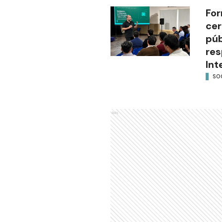
For
cer
púb
res
Int
SO
Ads