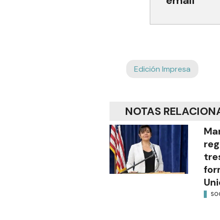
email
Edición Impresa
NOTAS RELACION
Mar
reg
tre
for
Uni
SO