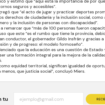
dicó y estimó que “aquí está la importancia de por q
tornos seguros y accesibles”.
regó que “el acto de jugar y practicar deportes prom
os derechos de ciudadanía y la inclusión social, como 
énero y la inclusión de personas con discapacidad”.
ió a remarcar que “más de 100 personas fueron capaci
uso que este “es el rumbo que tiene la provincia, deb
an conductor, el gobernador Gildo Insfrán y gracias a
usión y de progreso: el modelo formoseño”.
idenciado que la educación es una cuestión de Estado 
er una formación integral para la mejora de la calidad
ó.
como equidad territorial, significan igualdad de oport
menos, que justicia social”, concluyó Miers.
n tu
RECI