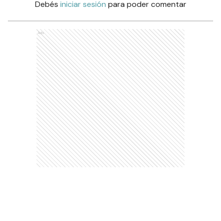
Debés
iniciar sesión
para poder comentar
Ads