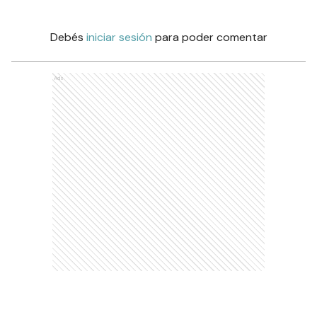
Debés
iniciar sesión
para poder comentar
Ads