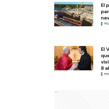
El 
par
na
POL
El 
que
vis
8 a
POL
Ads