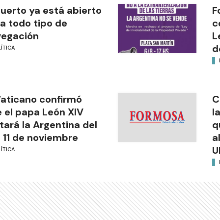
puerto ya está abierto
F
a todo tipo de
c
vegación
L
d
ÍTICA
Vaticano confirmó
C
 el papa León XIV
l
itará la Argentina del
q
l 11 de noviembre
a
U
ÍTICA