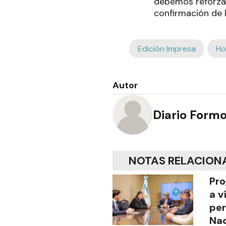
debemos reforzar
confirmación de 
Edición Impresa
Ho
Autor
Diario Form
NOTAS RELACION
Pro
a v
per
Nac