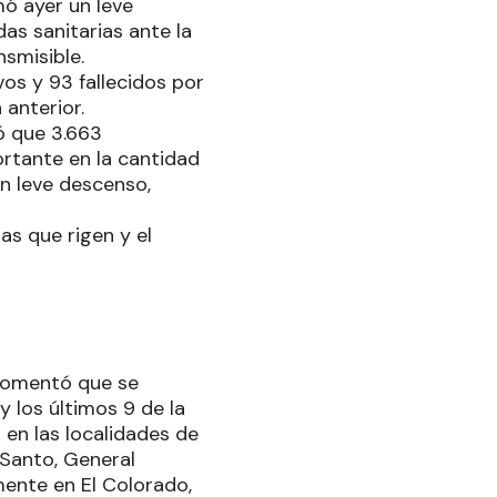
mó ayer un leve
as sanitarias ante la
nsmisible.
os y 93 fallecidos por
 anterior.
ó que 3.663
rtante en la cantidad
un leve descenso,
as que rigen y el
 comentó que se
 los últimos 9 de la
 en las localidades de
 Santo, General
ente en El Colorado,