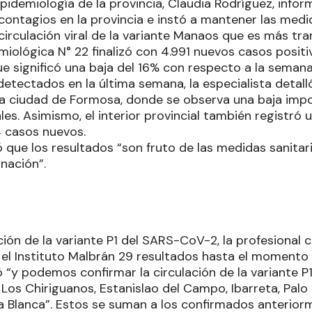
pidemiología de la provincia, Claudia Rodríguez, infor
ontagios en la provincia e instó a mantener las medid
irculación viral de la variante Manaos que es más tra
iológica N° 22 finalizó con 4.991 nuevos casos positiv
ue significó una baja del 16% con respecto a la semana
detectados en la última semana, la especialista detall
a ciudad de Formosa, donde se observa una baja impo
s. Asimismo, el interior provincial también registró 
4 casos nuevos.
 que los resultados “son fruto de las medidas sanitari
nación”.
ción de la variante P1 del SARS-CoV-2, la profesional
 el Instituto Malbrán 29 resultados hasta el momento y
“y podemos confirmar la circulación de la variante P1
 Los Chiriguanos, Estanislao del Campo, Ibarreta, Palo
Blanca”. Estos se suman a los confirmados anteriorm