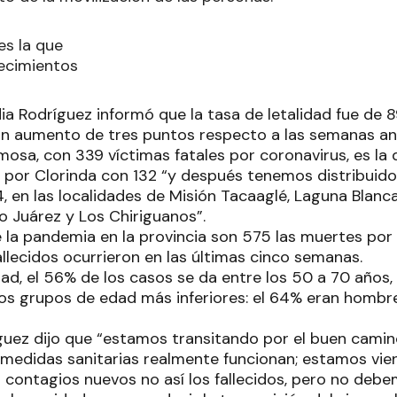
es la que
ecimientos
ia Rodríguez informó que la tasa de letalidad fue de 8
un aumento de tres puntos respecto a las semanas ant
mosa, con 339 víctimas fatales por coronavirus, es la
 por Clorinda con 132 “y después tenemos distribuid
 4, en las localidades de Misión Tacaaglé, Laguna Blanc
ro Juárez y Los Chiriguanos”.
e la pandemia en la provincia son 575 las muertes por 
llecidos ocurrieron en las últimas cinco semanas.
dad, el 56% de los casos se da entre los 50 a 70 años
os grupos de edad más inferiores: el 64% eran hombres
íguez dijo que “estamos transitando por el buen camino
s medidas sanitarias realmente funcionan; estamos v
 contagios nuevos no así los fallecidos, pero no debe