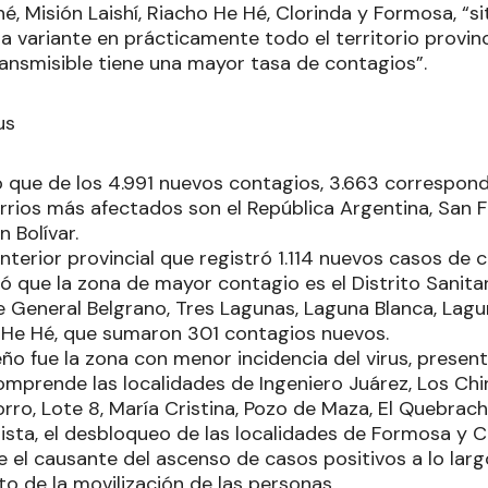
rané, Misión Laishí, Riacho He Hé, Clorinda y Formosa, “
 la variante en prácticamente todo el territorio provinc
ansmisible tiene una mayor tasa de contagios”.
us
ó que de los 4.991 nuevos contagios, 3.663 correspond
rrios más afectados son el República Argentina, San F
 Bolívar.
nterior provincial que registró 1.114 nuevos casos de c
có que la zona de mayor contagio es el Distrito Sanita
e General Belgrano, Tres Lagunas, Laguna Blanca, Lagu
 He Hé, que sumaron 301 contagios nuevos.
ño fue la zona con menor incidencia del virus, presen
omprende las localidades de Ingeniero Juárez, Los Chiri
rro, Lote 8, María Cristina, Pozo de Maza, El Quebrach
lista, el desbloqueo de las localidades de Formosa y 
 el causante del ascenso de casos positivos a lo larg
o de la movilización de las personas.