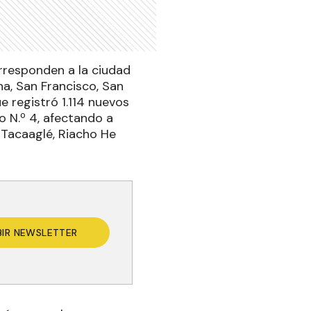
rresponden a la ciudad
a, San Francisco, San
e registró 1.114 nuevos
o N.º 4, afectando a
 Tacaaglé, Riacho He
BIR NEWSLETTER