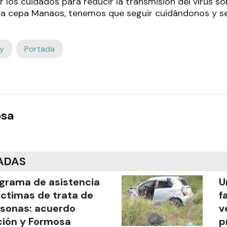
 los cuidados para reducir la transmisión del virus so
la cepa Manaos, tenemos que seguir cuidándonos y se
y
Portada
osa
ADAS
grama de asistencia
U
íctimas de trata de
f
sonas: acuerdo
v
ión y Formosa
p