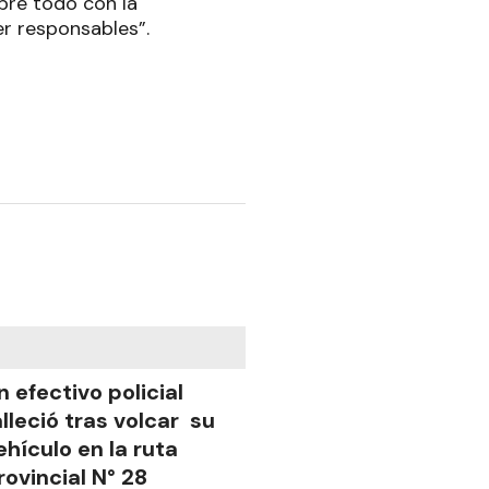
bre todo con la
r responsables”.
n efectivo policial
alleció tras volcar su
ehículo en la ruta
rovincial N° 28