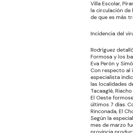
Villa Escolar, Pi
la circulación de
de que es más tr
Incidencia del vir
Rodríguez detall
Formosa y los ba
Eva Perón y Simón
Con respecto al i
especialista indi
las localidades d
Tacaaglé, Riacho
El Oeste formose
últimos 7 días. C
Rinconada, El Cho
Según la especia
mes de marzo fue
provincia product