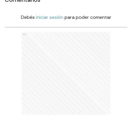
Debés
iniciar sesión
para poder comentar
Ads