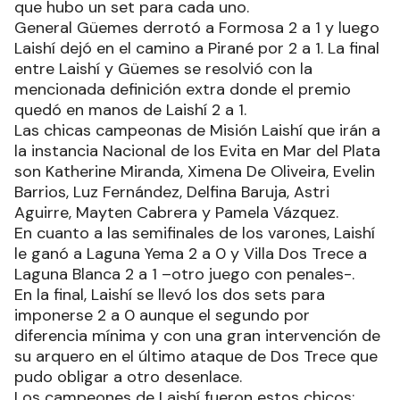
que hubo un set para cada uno.
General Güemes derrotó a Formosa 2 a 1 y luego
Laishí dejó en el camino a Pirané por 2 a 1. La final
entre Laishí y Güemes se resolvió con la
mencionada definición extra donde el premio
quedó en manos de Laishí 2 a 1.
Las chicas campeonas de Misión Laishí que irán a
la instancia Nacional de los Evita en Mar del Plata
son Katherine Miranda, Ximena De Oliveira, Evelin
Barrios, Luz Fernández, Delfina Baruja, Astri
Aguirre, Mayten Cabrera y Pamela Vázquez.
En cuanto a las semifinales de los varones, Laishí
le ganó a Laguna Yema 2 a 0 y Villa Dos Trece a
Laguna Blanca 2 a 1 –otro juego con penales-.
En la final, Laishí se llevó los dos sets para
imponerse 2 a 0 aunque el segundo por
diferencia mínima y con una gran intervención de
su arquero en el último ataque de Dos Trece que
pudo obligar a otro desenlace.
Los campeones de Laishí fueron estos chicos: