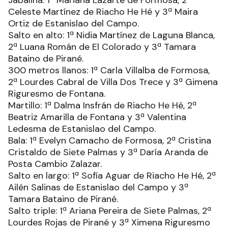
Celeste Martínez de Riacho He Hé y 3ª Maira
Ortiz de Estanislao del Campo.
Salto en alto: 1ª Nidia Martínez de Laguna Blanca,
2ª Luana Román de El Colorado y 3ª Tamara
Bataino de Pirané.
300 metros llanos: 1ª Carla Villalba de Formosa,
2ª Lourdes Cabral de Villa Dos Trece y 3ª Gimena
Riguresmo de Fontana.
Martillo: 1ª Dalma Insfrán de Riacho He Hé, 2ª
Beatriz Amarilla de Fontana y 3ª Valentina
Ledesma de Estanislao del Campo.
Bala: 1ª Evelyn Camacho de Formosa, 2ª Cristina
Cristaldo de Siete Palmas y 3ª Daría Aranda de
Posta Cambio Zalazar.
Salto en largo: 1ª Sofía Aguar de Riacho He Hé, 2ª
Ailén Salinas de Estanislao del Campo y 3ª
Tamara Bataino de Pirané.
Salto triple: 1ª Ariana Pereira de Siete Palmas, 2ª
Lourdes Rojas de Pirané y 3ª Ximena Riguresmo