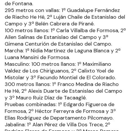
de Fontana.
295 metros con vallas: 1ª Guadalupe Fernández
de Riacho He Hé, 2ª Luján Chaile de Estanislao del
Campo y 3ª Belén Cabrera de Pirané.
100 metros llanos: 1ª Carla Villalba de Formosa, 2ª
Ailen Salinas de Estanislao del Campo y 3ª
Gimena Centurión de Estanislao del Campo.
Marcha: 1ª Nidia Martínez de Laguna Blanca y 2ª
Luana Mansini de Formosa.
Masculino: 100 metros llanos: 1º Maximiliano
Valdez de Los Chiriguanos, 2º Calixto Yoel de
Mistolar y 3º Facundo Montiel de El Colorado.
300 metros llanos: 1º Franco Medina de Riacho
He Hé, 2º Alexis Duarte de Estanislao del Campo
y 3º Mauro Ruiz Díaz de Tacaaglé.
Pruebas combinadas: 1º Edgardo Figueroa de
Formosa, 2º Héctor Ferreyra de Formosa y 3º
Elías Rodríguez de Departamento Pilcomayo.
Jabalina: 1º Alan Pérez de Villa Dos Trece, 2º