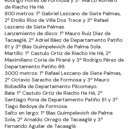
Rodrigo Flores de Formosa y 3º Marco Romero
de Riacho He Hé.
800 metros: 1º Gabriel Lezcano de Siete Palmas,
2º Emilio Ríos de Villa Dos Trece y 3º Rafael
Lezcano de Siete Palmas.
Lanzamiento de disco: 1º Mauro Ruiz Díaz de
Tacaaglé, 2º Adriel Báez de Departamento Patiño
81 y 3º Blas Guimpelevich de Palma Sola.
Martillo: 1º Castulo Ortiz de Riacho He Hé, 2º
Maximiliano Coria de Pirané y 3º Rodrigo Pérez de
Departamento Patiño 86.
3000 metros: 1º Rafael Lezcano de Siete Palmas,
2º Octavio Saracho de Formosa y 3º Mauro
Bobadilla de Departamento Pilcomayo.
Bala: 1º Castulo Ortiz de Riacho He Hé, 2º
Santiago Pona de Departamento Patiño 81 y 3º
Tiago Bedoya de Formosa.
Salto en largo: 1º Blas Guimpelevich de Palma
Sola, 2º Arnaldo Orrego de Tacaaglé y 3º
Fernando Aguilar de Tacaaglé.