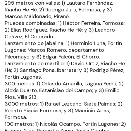
295 metros con vallas: 1) Lautaro Fernández,
Riacho He Hé; 2) Rodrigo Jara, Formosa; y 3)
Marcos Maldonado, Pirané.
Pruebas combinadas: 1) Héctor Ferreira, Formosa;
2) Elías Rodríguez, Riacho He Hé; y 3) Leandro
Chávez, El Colorado.
Lanzamiento de jabalina: 1) Herminio Luna, Fortín
Lugones; Marcos Romero, departamento
Pilcomayo; y 3) Edgar Falcón, El Chorro.
Lanzamiento de martillo: 1) David Ortiz, Riacho He
Hé; 2) Santiago Pona, Ibarreta; y 3) Rodrigo Pérez,
Fortín Lugones.
300 metros: 1) Orlando Amarilla, Laguna Yema; 2)
Alexis Duarte, Estanislao del Campo; y 3) Emilio
Ríos, Villa 213.
3000 metros: 1) Rafael Lezcano, Siete Palmas; 2)
Renato Siacia, Formosa; y 3) Mauricio Arias,
Formosa.
100 metros: 1) Nicolás Ocampo, Fortín Lugones; 2)
Franco Ailan, Paraje La Zanja, Posta Cambio