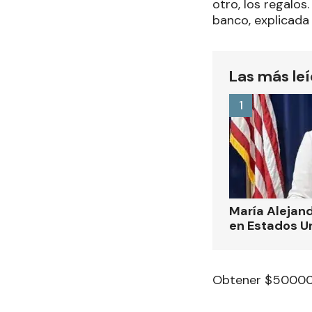
otro, los regalos
banco, explicada
Las más le
1
María Alejand
en Estados U
Obtener $50000 