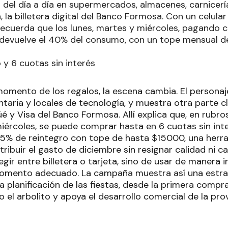
 del día a día en supermercados, almacenes, carnicerí
la billetera digital del Banco Formosa. Con un celular
 recuerda que los lunes, martes y miércoles, pagando
 devuelve el 40% del consumo, con un tope mensual 
 y 6 cuotas sin interés
omento de los regalos, la escena cambia. El personaje
taria y locales de tecnología, y muestra otra parte c
üé y Visa del Banco Formosa. Allí explica que, en rubro
miércoles, se puede comprar hasta en 6 cuotas sin in
5% de reintegro con tope de hasta $15000, una herr
ribuir el gasto de diciembre sin resignar calidad ni c
egir entre billetera o tarjeta, sino de usar de manera 
momento adecuado. La campaña muestra así una estrat
 planificación de las fiestas, desde la primera compr
o el arbolito y apoya el desarrollo comercial de la pro