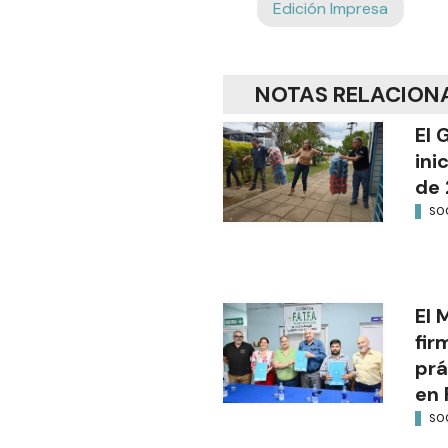
Edición Impresa
NOTAS RELACION
El 
ini
de 
SO
El 
fir
prá
en 
SO