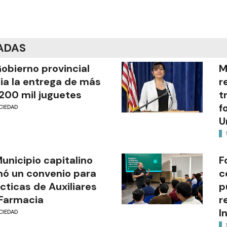
ADAS
Gobierno provincial
M
cia la entrega de más
r
200 mil juguetes
t
f
CIEDAD
U
Municipio capitalino
F
mó un convenio para
c
cticas de Auxiliares
p
Farmacia
r
I
CIEDAD