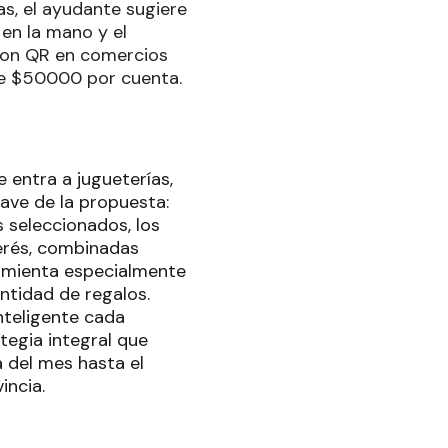
as, el ayudante sugiere
 en la mano y el
 con QR en comercios
de $50000 por cuenta.
 entra a jugueterías,
lave de la propuesta:
s seleccionados, los
terés, combinadas
amienta especialmente
antidad de regalos.
inteligente cada
egia integral que
a del mes hasta el
vincia.