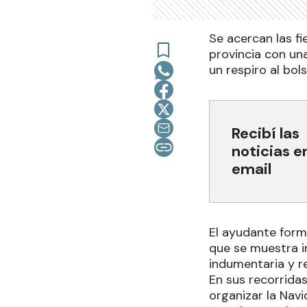
Se acercan las fi
provincia con una
un respiro al bolsi
Recibí las
noticias e
email
El ayudante form
que se muestra i
indumentaria y r
En sus recorridas
organizar la Nav