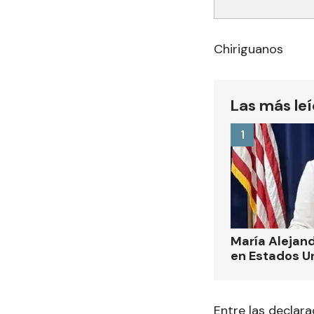
Chiriguanos
Las más le
1
María Alejand
en Estados U
Entre las declara