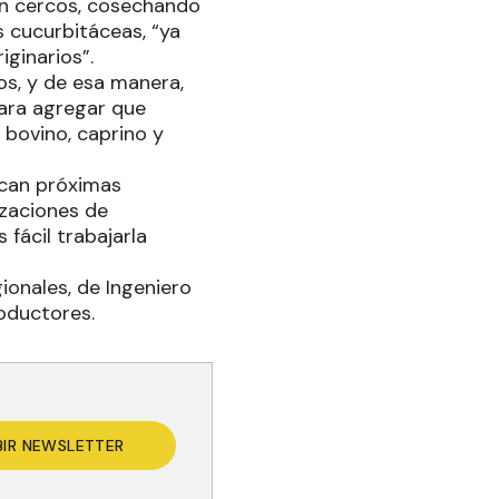
 en cercos, cosechando
s cucurbitáceas, “ya
riginarios”.
ios, y de esa manera,
para agregar que
 bovino, caprino y
fican próximas
izaciones de
fácil trabajarla
ionales, de Ingeniero
roductores.
BIR NEWSLETTER