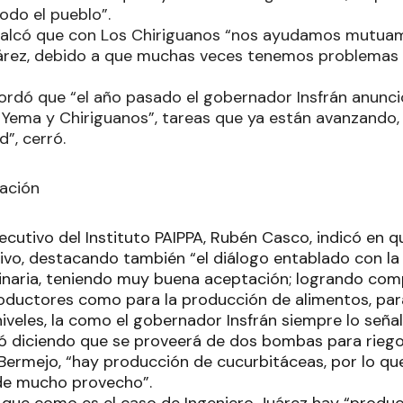
odo el pueblo”.
ecalcó que con Los Chiriguanos “nos ayudamos mutua
uárez, debido a que muchas veces tenemos problemas
ordó que “el año pasado el gobernador Insfrán anunció
Yema y Chiriguanos”, tareas que ya están avanzando,
”, cerró.
ación
ecutivo del Instituto PAIPPA, Rubén Casco, indicó en qu
ivo, destacando también “el diálogo entablado con l
ginaria, teniendo muy buena aceptación; logrando co
oductores como para la producción de alimentos, pa
iveles, la como el gobernador Insfrán siempre lo seña
uó diciendo que se proveerá de dos bombas para riego
o Bermejo, “hay producción de cucurbitáceas, por lo qu
 de mucho provecho”.
que como es el caso de Ingeniero Juárez hay “product