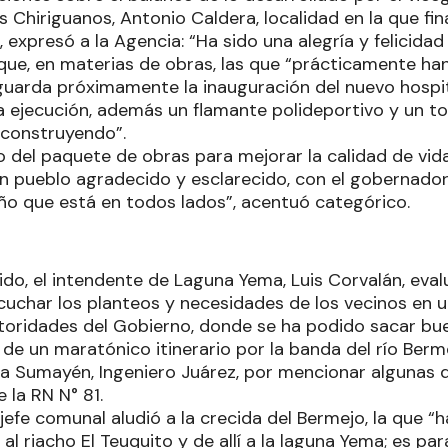
 Chiriguanos, Antonio Caldera, localidad en la que final
, expresó a la Agencia: “Ha sido una alegría y felicid
ue, en materias de obras, las que “prácticamente han
aguarda próximamente la inauguración del nuevo hospita
a ejecución, además un flamante polideportivo y un to
 construyendo”.
o del paquete de obras para mejorar la calidad de vid
un pueblo agradecido y esclarecido, con el gobernador
o que está en todos lados”, acentuó categórico.
do, el intendente de Laguna Yema, Luis Corvalán, evalu
cuchar los planteos y necesidades de los vecinos en u
utoridades del Gobierno, donde se ha podido sacar bu
de un maratónico itinerario por la banda del río Berm
a Sumayén, Ingeniero Juárez, por mencionar algunas 
 la RN N° 81.
 jefe comunal aludió a la crecida del Bermejo, la que “
 al riacho El Teuquito y de allí a la laguna Yema; es p