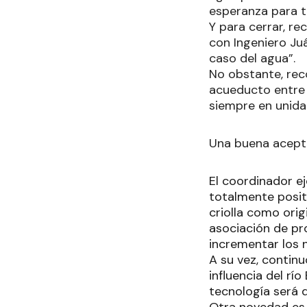
esperanza para t
Y para cerrar, r
con Ingeniero J
caso del agua”.
No obstante, rec
acueducto entre 
siempre en unidad
Una buena acept
El coordinador ej
totalmente posit
criolla como ori
asociación de pr
incrementar los n
A su vez, contin
influencia del rí
tecnología será
Otra novedad es 