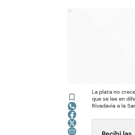
Ads
La plata no crece
que se lee en dif
Rivadavia a la S
Recibí las