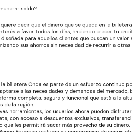
emunerar saldo?
quiere decir que el dinero que se queda en la billeter
interés a favor todos los días, haciendo crecer tu capi
e diseñada para aquellos clientes que buscan un valo
mizando sus ahorros sin necesidad de recurrir a otras 
 la billetera Onda es parte de un esfuerzo continuo p
aptarse a las necesidades y demandas del mercado, 
aforma completa, segura y funcional que está a la altu
es de la región.
evas herramientas, los usuarios ahora pueden disfruta
a, con acceso a descuentos exclusivos, transferencias
 que les permitirá sacar más provecho de su dinero.
Banco Formosa reafirma su compromiso de seguir ofr