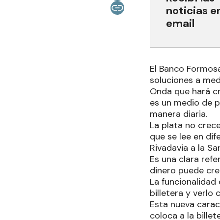
noticias e
email
El Banco Formosa
soluciones a medi
Onda que hará cre
es un medio de p
manera diaria.
La plata no crece
que se lee en dif
Rivadavia a la S
Es una clara refe
dinero puede cre
La funcionalidad
billetera y verl
Esta nueva caract
coloca a la bill