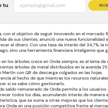
n tu
RECI
, con el objetivo de seguir innovando en el mercado f
da de sus clientes, anunció una nueva funcionalidad en
cer el dinero. Con una tasa de interés del 34,7%, la n
ago, sino una herramienta financiera inteligente que 
 en los árboles crece en Onda siempre, es el lema de e
erentes árboles de metal distribuidos en la avenida 2
an Martín con QR de descarga colgados en las hojas.
rencia al hecho de que mientras los recursos naturales
cer si se sabe cómo gestionarlo.
 de saldo remunerado de Onda permite a los usuarios d
o crecer todos los días, acumulando interés de manera
erística, que se suma a otras mejoras que los clientes
etera Onda en una posición competitiva frente al merca