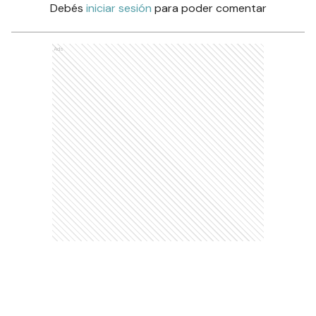
Debés
iniciar sesión
para poder comentar
Ads