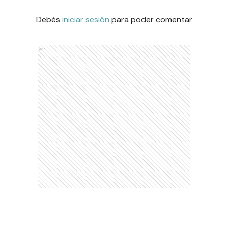
Debés
iniciar sesión
para poder comentar
Ads