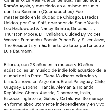
Calamaro, La Vela Puerca, Bersuit, Tan Biónica y
Ramón Ayala, y mezclado en el mismo estudio
con Lou Baumann (Quemacoches). Fue
masterizado en la ciudad de Chicago, Estados
Unidos, por Carl Saff, operador de Sonic Youth,
Lee Hazlewood & Nancy Sinatra, Dinosaur Jr,
Thurston Moore, Bill Callahan, Guided By Voices,
Weezer, Fumanchu, Bonnie Prince Billy, Silver Jews,
The Residents y más. El arte de tapa pertenece a
Luis Baumann.
Billordo, con 23 años en la música y 10 años
acústico, es un músico de indie folk acústico de la
ciudad de La Plata. Tiene 18 discos editados y
brindó shows en Argentina, Brasil, Paraguay, Chile,
Uruguay, España, Francia, Alemania, Holanda,
República Checa, Austria, Dinamarca, Italia,
Escocia, Inglaterra, Gales y Catalunya. Se maneja
en forma absolutamente independiente y en vivo
se presenta sólo con su voz y su guitarra,