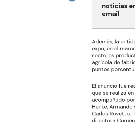
noticias e
email
Además, la entida
expo, en el marc
sectores producti
agrícola de fabri
puntos porcentual
El anuncio fue re
que se realiza en
acompañado por e
Henke, Armando Gu
Carlos Rovetto. T
directora Comerci