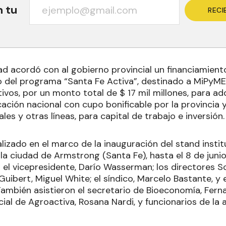
n tu
RECI
d acordó con al gobierno provincial un financiamiento
o del programa “Santa Fe Activa”, destinado a MiPyME
vos, por un monto total de $ 17 mil millones, para ad
cación nacional con cupo bonificable por la provincia 
es y otras líneas, para capital de trabajo e inversión
alizado en el marco de la inauguración del stand instit
 la ciudad de Armstrong (Santa Fe), hasta el 8 de junio
l vicepresidente, Darío Wasserman; los directores So
ibert, Miguel White; el síndico, Marcelo Bastante, y e
ambién asistieron el secretario de Bioeconomía, Fernan
al de Agroactiva, Rosana Nardi, y funcionarios de la a