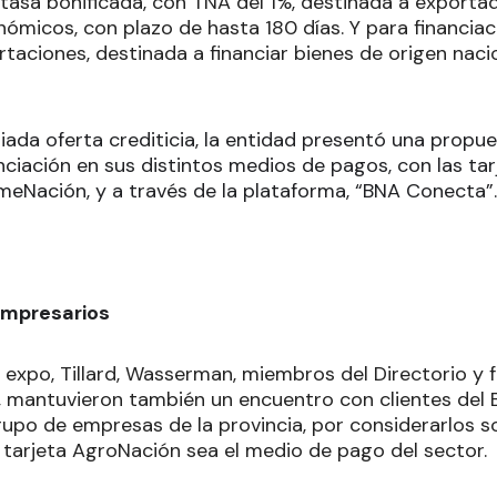
 tasa bonificada, con TNA del 1%, destinada a exporta
nómicos, con plazo de hasta 180 días. Y para financia
taciones, destinada a financiar bienes de origen nacio
iada oferta crediticia, la entidad presentó una propu
nciación en sus distintos medios de pagos, con las ta
eNación, y a través de la plataforma, “BNA Conecta”
empresarios
 expo, Tillard, Wasserman, miembros del Directorio y f
, mantuvieron también un encuentro con clientes del
grupo de empresas de la provincia, por considerarlos 
a tarjeta AgroNación sea el medio de pago del sector.