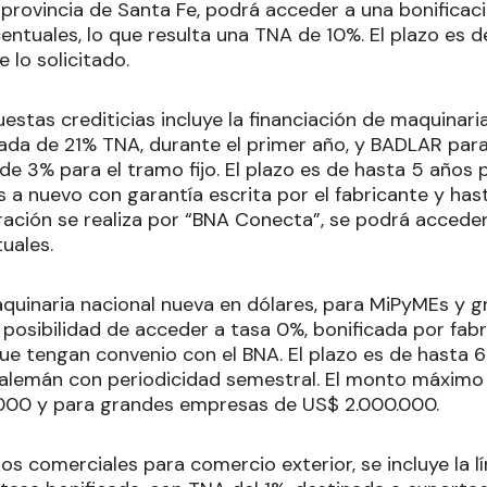
a provincia de Santa Fe, podrá acceder a una bonificac
entuales, lo que resulta una TNA de 10%. El plazo es 
 lo solicitado.
estas crediticias incluye la financiación de maquinar
da de 21% TNA, durante el primer año, y BADLAR para 
de 3% para el tramo fijo. El plazo es de hasta 5 años
 a nuevo con garantía escrita por el fabricante y has
ración se realiza por
“BNA Conecta”
, se podrá acceder
tuales.
maquinaria nacional nueva en dólares, para MiPyMEs y 
y posibilidad de acceder a tasa 0%, bonificada por fab
ue tengan convenio con el BNA. El plazo es de hasta 
 alemán con periodicidad semestral. El monto máximo
.000 y para grandes empresas de US$ 2.000.000.
ios comerciales para comercio exterior, se incluye la l