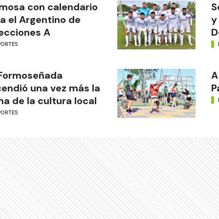
mosa con calendario
S
a el Argentino de
y
ecciones A
D
PORTES
 Formoseñada
A
endió una vez más la
P
ma de la cultura local
PORTES