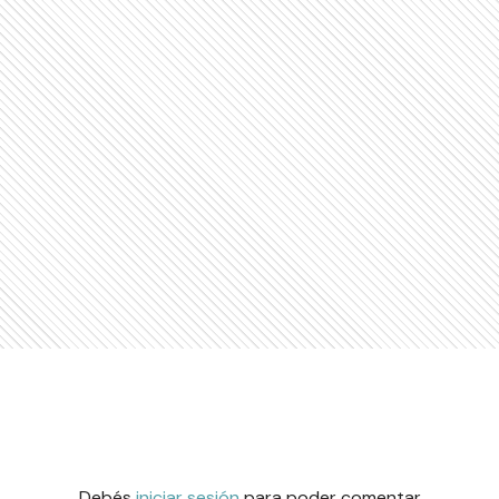
Debés
iniciar sesión
para poder comentar