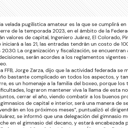
a velada pugilística amateur es la que se cumplirá en 
ierre de la temporada 2023, en el ámbito de la Fede
án valores de capital, Ingeniero Juárez, El Colorado, Pi
 iniciará a las 21, las entradas tendrán un costo de 1
s 20.30. La organización y fiscalización, se encuentran 
ecisiones, serán acordes a los reglamentos vigentes 
eo.
la FFB, Jorge Zarza, dijo que la actividad federada se 
 año bastante complicado en todos los aspectos, y tam
ierre, es un homenaje a la familia del boxeo, porque los
icultades, lograron mantener viva la llama de esta nob
untos, cerrar el año, viendo combatir a los buenos p
gimnasios de capital e interior, será una manera de s
vendrán en los próximos meses”, puntualizó el dirigent
Juárez, se informó que una delegación del gimnasio m
che en el gimnasio del decano, y estará encabezada po