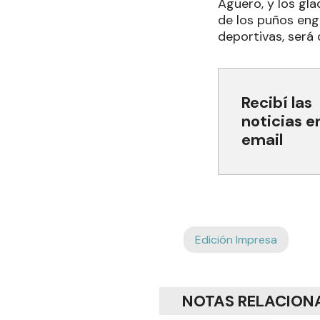
Agüero, y los gla
de los puños eng
deportivas, será 
Recibí las
noticias e
email
Edición Impresa
NOTAS RELACION