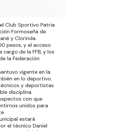
el Club Sportivo Patria
ración Formoseña de
rané y Clorinda.
000 pesos, y el acceso
a cargo de la FFB, y los
de la Federación
mantuvo vigente en la
bién en lo deportivo.
 técnicos y deportistas
le disciplina.
rospectos con que
entirnos unidos para
e.
unicipal estará
r el técnico Daniel