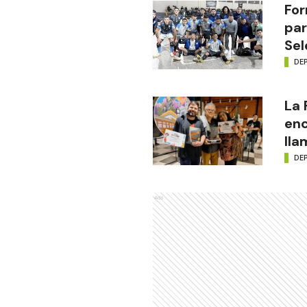
For
par
Sel
DE
La
enc
lla
DE
Ads