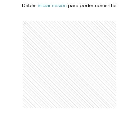
Debés
iniciar sesión
para poder comentar
Ads