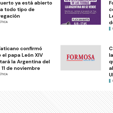
puerto ya está abierto
F
a todo tipo de
c
vegación
L
d
ÍTICA
Vaticano confirmó
C
 el papa León XIV
l
itará la Argentina del
q
l 11 de noviembre
a
U
ÍTICA