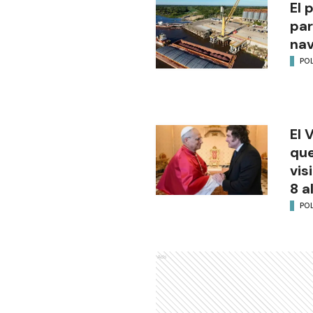
El 
par
na
POL
El 
que
vis
8 a
POL
Ads