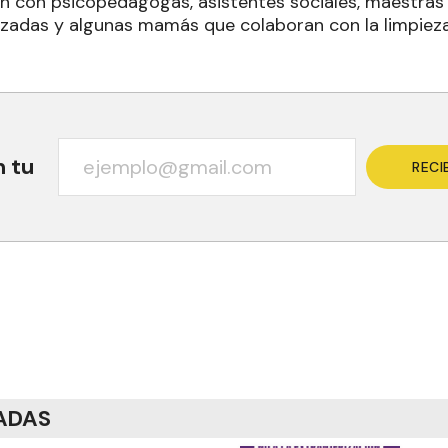
an con psicopedagogas, asistentes sociales, maestras 
nzadas y algunas mamás que colaboran con la limpie
n tu
RECI
ADAS