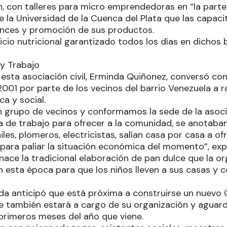
, con talleres para micro emprendedoras en “la parte 
e la Universidad de la Cuenca del Plata que las capac
lances y promoción de sus productos.
icio nutricional garantizado todos los días en dichos b
 y Trabajo
 esta asociación civil, Erminda Quiñonez, conversó c
2001 por parte de los vecinos del barrio Venezuela a raí
ca y social.
 grupo de vecinos y conformamos la sede de la asoci
a de trabajo para ofrecer a la comunidad, se anotaban
iles, plomeros, electricistas, salían casa por casa a of
 para paliar la situación económica del momento”, expl
ace la tradicional elaboración de pan dulce que la or
n esta época para que los niños lleven a sus casas y
nda anticipó que está próxima a construirse un nuevo 
e también estará a cargo de su organización y aguard
 primeros meses del año que viene.