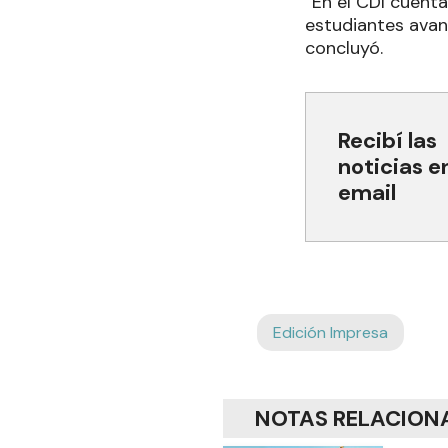
“En el CDI cuent
estudiantes ava
concluyó.
Recibí las
noticias e
email
Edición Impresa
NOTAS RELACION