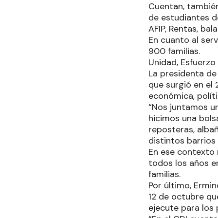
Cuentan, también
de estudiantes d
AFIP, Rentas, ba
En cuanto al serv
900 familias.
Unidad, Esfuerzo
La presidenta de
que surgió en el 
económica, políti
“Nos juntamos un
hicimos una bols
reposteras, albañ
distintos barrios
En ese contexto n
todos los años e
familias.
Por último, Ermi
12 de octubre qu
ejecute para los