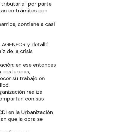
tributaria” por parte
itan en trámites con
arrios, contiene a casi
on AGENFOR y detalló
z de la crisis
ación; en ese entonces
 costureras,
recer su trabajo en
icó.
ganización realiza
 compartan con sus
CDI en la Urbanización
an que la obra se