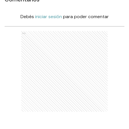
Debés
iniciar sesión
para poder comentar
Ads