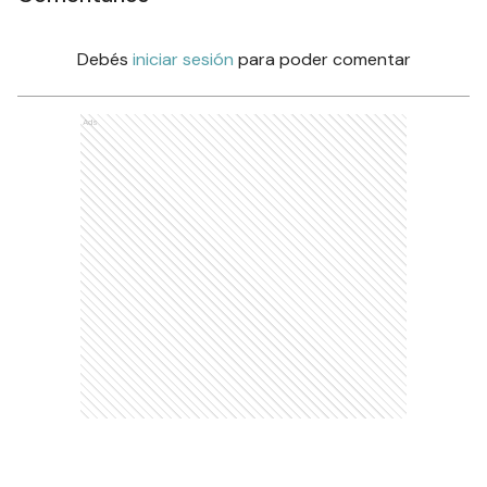
Debés
iniciar sesión
para poder comentar
Ads