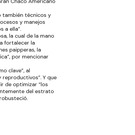
 Gran Chaco Americano
 también técnicos y
rocesos y manejos
s a ella”.
sa, la cual de la mano
 fortalecer la
nes paipperas, la
ica”, por mencionar
mo clave”, al
y reproductivos”. Y que
r de optimizar “los
entemente del estrato
 robusteció.