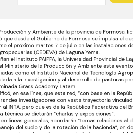
a Producción y Ambiente de la provincia de Formosa, li
tó que desde el Gobierno de Formosa se impulsa el des
arse el próximo martes 7 de julio en las instalaciones 
Agropecuarias (CEDEVA) de Laguna Yema.
n el Instituto PAIPPA, la Universidad Provincial de L
el Ministerio de la Producción y Ambiente este evento,
liadas como el Instituto Nacional de Tecnología Agrop
ulada a la investigación y al desarrollo de pasturas p
ominada Grass Academy Latam.
ificó, en esa línea, que esta red, “con base en la Repúb
andes investigadores con vasta trayectoria vinculad
 al INTA, pero que es de la República Federativa del Br
a técnica se dictarán “charlas y exposiciones”.
 en líneas generales, abordarán “temas relaciones al 
anejo del suelo y de la rotación de la hacienda”, en de