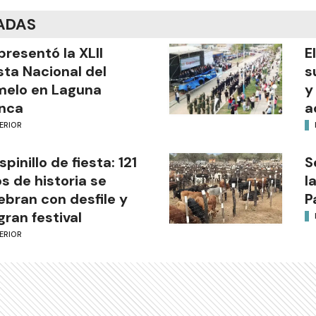
ADAS
presentó la XLII
E
sta Nacional del
s
melo en Laguna
y
nca
a
ERIOR
Espinillo de fiesta: 121
S
s de historia se
l
ebran con desfile y
P
gran festival
ERIOR