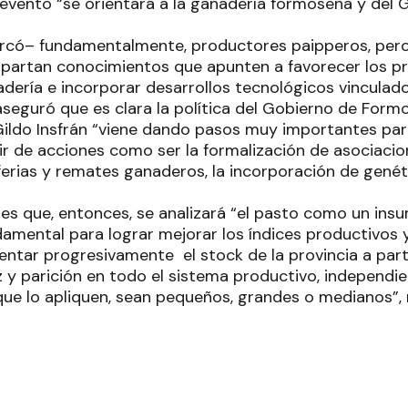
evento “se orientará a la ganadería formoseña y del
arcó– fundamentalmente, productores paipperos, pero
partan conocimientos que apunten a favorecer los p
dería e incorporar desarrollos tecnológicos vinculado
seguró que es clara la política del Gobierno de Formo
ildo Insfrán “viene dando pasos muy importantes para
ir de acciones como ser la formalización de asociacio
ferias y remates ganaderos, la incorporación de genét
es que, entonces, se analizará “el pasto como un insu
damental para lograr mejorar los índices productivos 
entar progresivamente el stock de la provincia a parti
z y parición en todo el sistema productivo, independi
ue lo apliquen, sean pequeños, grandes o medianos”,