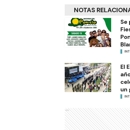
NOTAS RELACION
Se 
Fie
Po
Bla
INT
El 
año
cel
un 
INT
Ads