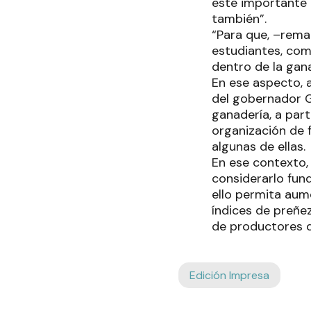
este importante 
también”.
“Para que, –rem
estudiantes, com
dentro de la gana
En ese aspecto, a
del gobernador G
ganadería, a part
organización de 
algunas de ellas.
En ese contexto, 
considerarlo fun
ello permita aum
índices de preñe
de productores q
Edición Impresa