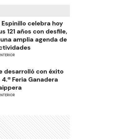
l Espinillo celebra hoy
us 121 años con desfile,
 una amplia agenda de
ctividades
INTERIOR
e desarrolló con éxito
a 4.ª Feria Ganadera
aippera
INTERIOR