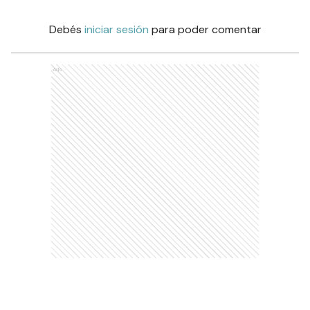
Debés
iniciar sesión
para poder comentar
Ads