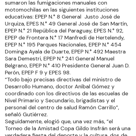
sumaron las fumigaciones manuales con
motomochilas en las siguientes instituciones
educativas: EPEP N.° 8 General Justo José de
Urquiza, EPES N.° 49 General José de San Martín,
EPEP N.° 21 República del Paraguay, EPES N.° 92,
EPEP de Frontera N.° 17 Manfredi de Hertelendy,
EPEP N.° 195 Parques Nacionales, EPEP N.° 454
Dominga Ayala de Duarte, EPEP N.° 492 Maestra
Sara Demestri, EPEP N.° 241 General Manuel
Belgrano, EPEP N.° 410 Presidente General Juan D.
Perón, EPEP F 9 y EPES 98.
“Todo bajo precisas directivas del ministro de
Desarrollo Humano, doctor Aníbal Gómez y
coordinado con los directivos de las escuelas de
Nivel Primario y Secundario, brigadistas y el
personal del centro de salud Ramón Carrillo”,
señaló Gutiérrez.
Seguidamente, elogió que, una vez más, “el
Torneo de la Amistad Copa Gildo Insfrán será una
verdadera fiesta del deporte y la cultura, dos de