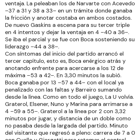
ventaja. La peleaban los de Narvarte con Acevedo
–37 a 31 y 38 a 33– en un trámite donde ganaba
la fricción y anotar costaba en ambos costados.
De nuevo Gaskins a escena para su tercer triple
en 4 intentos y dejar la ventaja en 4 –40 a 36–.
Se iba el parcial y se fue con Boca sosteniendo su
liderazgo –44 a 38–.
Con síntomas del inicio del partido arrancó el
tercer capítulo, esto es, Boca enérgico atrás y
anotando enfrente para acercarse a los 12 de
máxima –53 a 42–. En 3,30 minutos la subió.
Boca ganaba por 13 –57 a 44– con el local ya
penalizado con las faltas y Barreiro sumando
desde la línea. Como en todo el juego, La U volvía.
Graterol, Elsener, Nuno y Marina para arrimarse a
4 –59 a 55–. Graterol a la línea por 2 con 3,32
minutos por jugar, y distancia de un doble como
no pasaba desde la largada del partido. Minuto
del visitante que regresó a pleno: carrera de 7 a 0
con Cuello y Giorgetti para retomar el control.