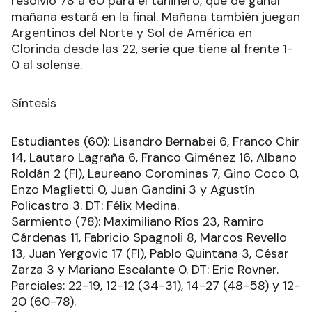
resolvió 78 a 60 para el taninero, que de ganar
mañana estará en la final. Mañana también juegan
Argentinos del Norte y Sol de América en
Clorinda desde las 22, serie que tiene al frente 1-
0 al solense.
Síntesis
Estudiantes (60): Lisandro Bernabei 6, Franco Chir
14, Lautaro Lagraña 6, Franco Giménez 16, Albano
Roldán 2 (FI), Laureano Corominas 7, Gino Coco 0,
Enzo Maglietti 0, Juan Gandini 3 y Agustín
Policastro 3. DT: Félix Medina.
Sarmiento (78): Maximiliano Ríos 23, Ramiro
Cárdenas 11, Fabricio Spagnoli 8, Marcos Revello
13, Juan Yergovic 17 (FI), Pablo Quintana 3, César
Zarza 3 y Mariano Escalante 0. DT: Eric Rovner.
Parciales: 22-19, 12-12 (34-31), 14-27 (48-58) y 12-
20 (60-78).