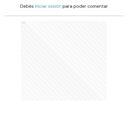
Debés
iniciar sesión
para poder comentar
Ads