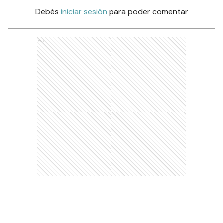
Debés
iniciar sesión
para poder comentar
Ads