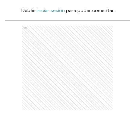
Debés
iniciar sesión
para poder comentar
Ads