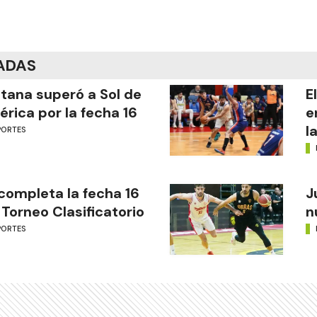
ADAS
tana superó a Sol de
E
rica por la fecha 16
e
l
PORTES
completa la fecha 16
J
 Torneo Clasificatorio
n
PORTES