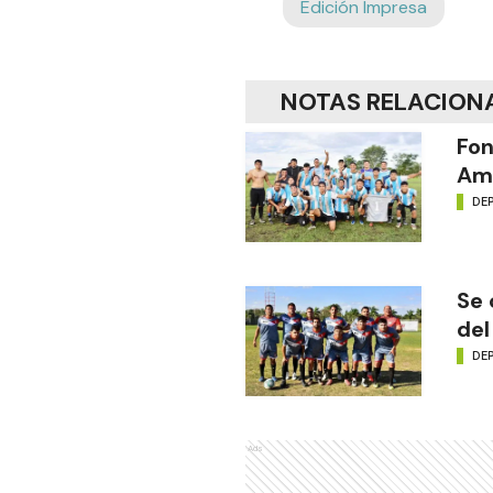
Edición Impresa
NOTAS RELACION
Fon
Amé
DE
Se 
del
DE
Ads