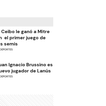
l Ceibo le ganó a Mitre
n el primer juego de
as semis
DEPORTES
uan Ignacio Brussino es
uevo jugador de Lanús
DEPORTES