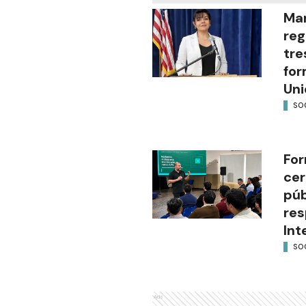
Mar
reg
tre
for
Uni
SO
For
cer
púb
res
Int
SO
Ads