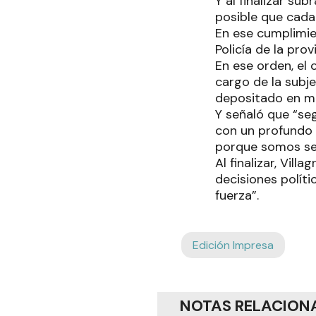
Y al finalizar s
posible que cada 
En ese cumplimien
Policía de la pro
En ese orden, el 
cargo de la subje
depositado en mi
Y señaló que “se
con un profundo 
porque somos ser
Al finalizar, Vi
decisiones polít
fuerza”.
Edición Impresa
NOTAS RELACION