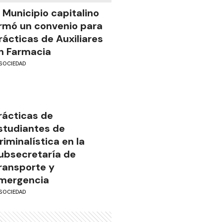
l Municipio capitalino
irmó un convenio para
rácticas de Auxiliares
n Farmacia
SOCIEDAD
rácticas de
studiantes de
riminalística en la
ubsecretaría de
ransporte y
mergencia
SOCIEDAD