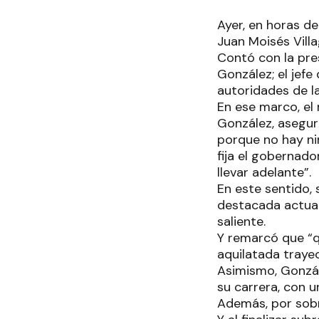
Ayer, en horas de
Juan Moisés Villa
Contó con la pres
González; el jefe
autoridades de la
En ese marco, el 
González, asegur
porque no hay ni
fija el gobernado
llevar adelante”.
En este sentido, 
destacada actuaci
saliente.
Y remarcó que “q
aquilatada trayect
Asimismo, Gonzál
su carrera, con u
Además, por sobr