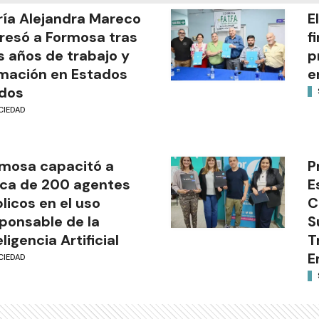
ía Alejandra Mareco
E
resó a Formosa tras
f
s años de trabajo y
p
mación en Estados
e
dos
CIEDAD
mosa capacitó a
P
ca de 200 agentes
E
licos en el uso
C
ponsable de la
S
eligencia Artificial
T
E
CIEDAD