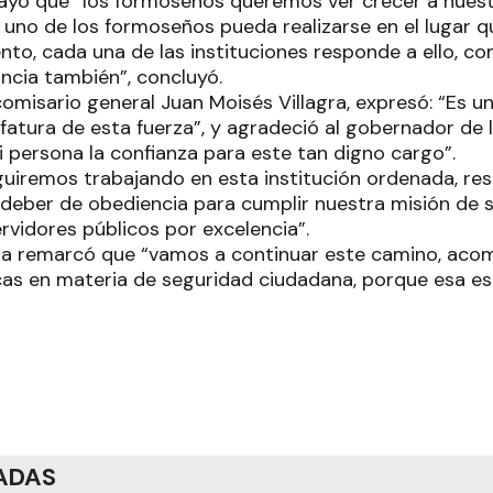
ubrayó que “los formoseños queremos ver crecer a nuest
uno de los formoseños pueda realizarse en el lugar que
to, cada una de las instituciones responde a ello, co
vincia también”, concluyó.
comisario general Juan Moisés Villagra, expresó: “Es u
fatura de esta fuerza”, y agradeció al gobernador de 
 persona la confianza para este tan digno cargo”.
guiremos trabajando en esta institución ordenada, resp
deber de obediencia para cumplir nuestra misión de s
vidores públicos por excelencia”.
llagra remarcó que “vamos a continuar este camino, ac
icas en materia de seguridad ciudadana, porque esa es
ADAS