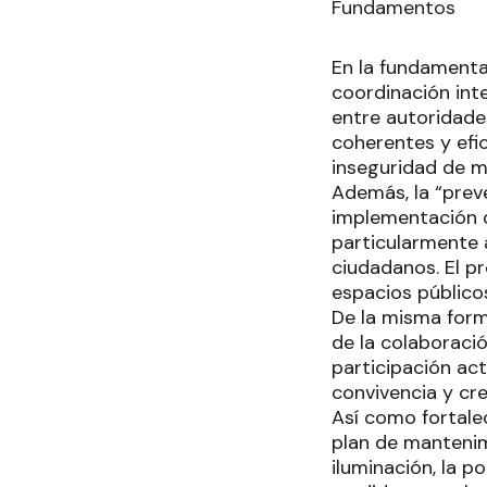
Fundamentos
En la fundamenta
coordinación inte
entre autoridades
coherentes y efi
inseguridad de m
Además, la “preve
implementación de
particularmente a
ciudadanos. El p
espacios públicos
De la misma form
de la colaboració
participación act
convivencia y cre
Así como fortale
plan de mantenim
iluminación, la p