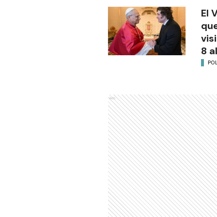
El 
que
vis
8 a
POL
Ads