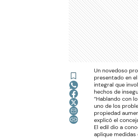
Un novedoso proy
presentado en el
integral que inv
hechos de insegu
“Hablando con los
uno de los probl
propiedad aument
explicó el conceja
El edil dio a con
aplique medidas 