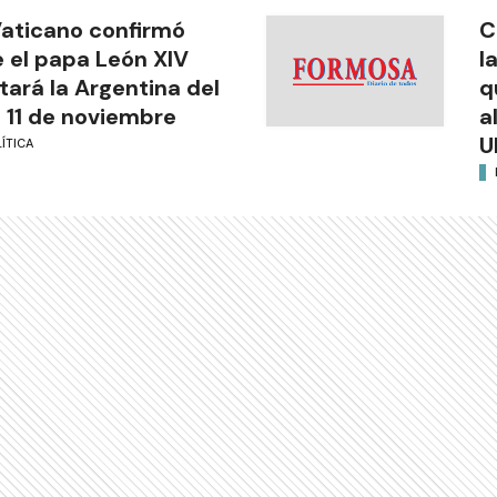
Vaticano confirmó
C
 el papa León XIV
l
itará la Argentina del
q
l 11 de noviembre
a
U
ÍTICA