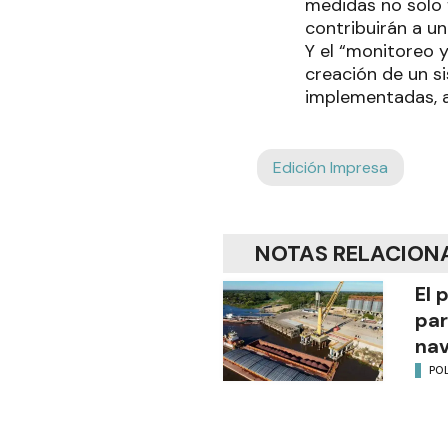
medidas no solo 
contribuirán a u
Y el “monitoreo y
creación de un si
implementadas, a 
Edición Impresa
NOTAS RELACION
El 
par
na
POL