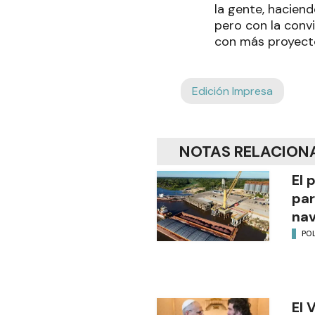
la gente, haciend
pero con la conv
con más proyecto
Edición Impresa
NOTAS RELACION
El 
par
na
POL
El 