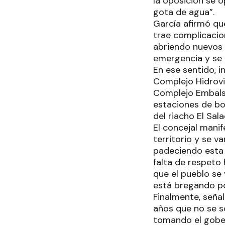
la oposición se o
gota de agua”.
García afirmó que
trae complicacio
abriendo nuevos 
emergencia y se 
En ese sentido, 
Complejo Hidrovia
Complejo Embalse
estaciones de bo
del riacho El Sa
El concejal mani
territorio y se v
padeciendo esta 
falta de respeto
que el pueblo se
está bregando po
Finalmente, seña
años que no se s
tomando el gobe