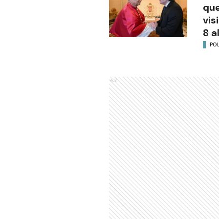
que
vis
8 a
POL
Ads