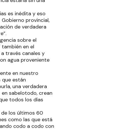
cia estaría sin una
as es inédita y eso
 Gobierno provincial,
uación de verdadera
re”.
gencia sobre el
í también en el
a través canales y
con agua proveniente
tente en nuestro
s que están
burla, una verdadera
 en sabelotodo, crean
que todos los días
 de los últimos 60
nes como las que está
jando codo a codo con