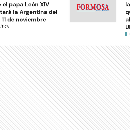
 el papa León XIV
l
itará la Argentina del
q
l 11 de noviembre
a
U
ÍTICA