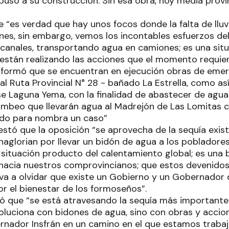
puso a su construcción. Sin esa obra, hoy media provin
 “es verdad que hay unos focos donde la falta de lluvi
nes, sin embargo, vemos los incontables esfuerzos del
canales, transportando agua en camiones; es una sit
están realizando las acciones que el momento requie
informó que se encuentran en ejecución obras de emer
l Ruta Provincial N° 28 - bañado La Estrella, como as
 Laguna Yema, con la finalidad de abastecer de agua 
mbeo que llevarán agua al Madrejón de Las Lomitas 
lado para nombra un caso”
festó que la oposición “se aprovecha de la sequía exis
anaglorian por llevar un bidón de agua a los pobladore
situación producto del calentamiento global; es una 
 hacia nuestros comprovincianos; que estos devenidos
 va a olvidar que existe un Gobierno y un Gobernador 
r el bienestar de los formoseños”.
ló que “se está atravesando la sequía más importante
oluciona con bidones de agua, sino con obras y accio
rnador Insfrán en un camino en el que estamos traba