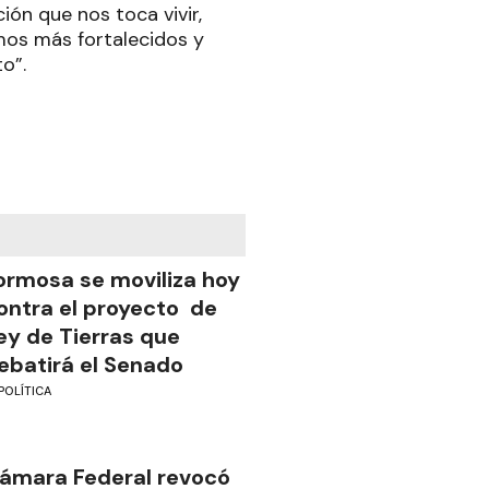
ión que nos toca vivir,
mos más fortalecidos y
o”.
ormosa se moviliza hoy
ontra el proyecto de
ey de Tierras que
ebatirá el Senado
POLÍTICA
ámara Federal revocó