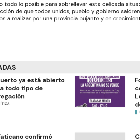
o todo lo posible para sobrellevar esta delicada situac
icción de que todos unidos, pueblo y gobierno saldre
s a realizar por una provincia pujante y en crecimient
ADAS
puerto ya está abierto
F
a todo tipo de
c
vegación
L
d
ÍTICA
Vaticano confirmó
C