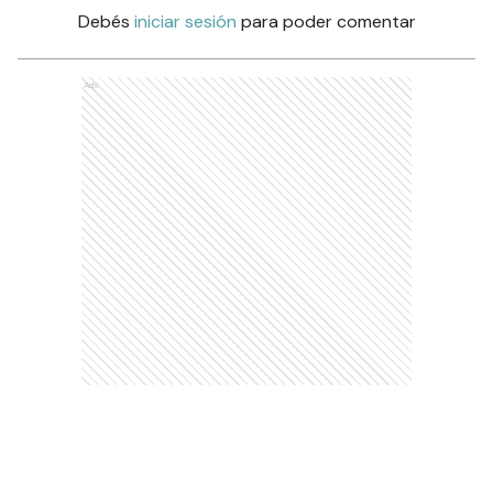
Debés
iniciar sesión
para poder comentar
Ads