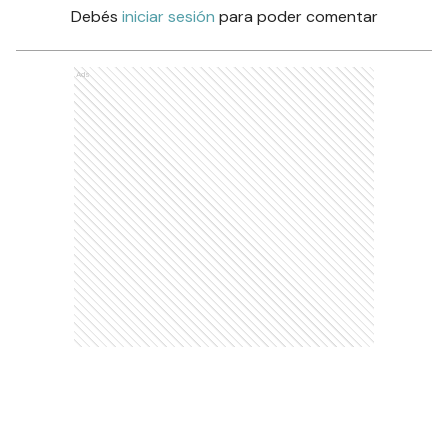
Debés
iniciar sesión
para poder comentar
Ads