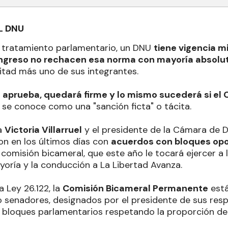
L DNU
l tratamiento parlamentario, un DNU
tiene vigencia m
ngreso no rechacen esa norma con mayoría absolu
mitad más uno de sus integrantes.
o aprueba, quedará firme y lo mismo sucederá si el
e se conoce como una "sanción ficta" o tácita.
ta
Victoria Villarruel
y el presidente de la Cámara de 
on en los últimos días con
acuerdos con bloques opo
 comisión bicameral, que este año le tocará ejercer a 
yoría y la conducción a La Libertad Avanza.
 Ley 26.122, la
Comisión Bicameral Permanente
está
 senadores, designados por el presidente de sus res
 bloques parlamentarios respetando la proporción de