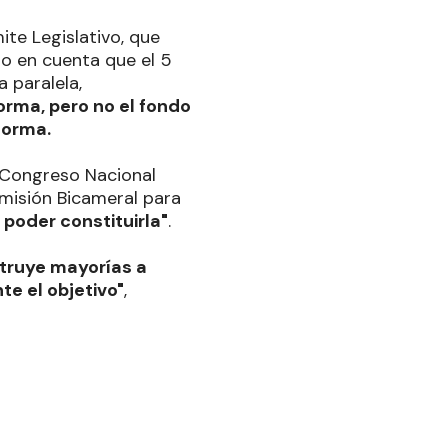
ite Legislativo, que
o en cuenta que el 5
 paralela,
orma, pero no el fondo
norma.
l Congreso Nacional
omisión Bicameral para
 poder constituirla"
.
struye mayorías a
e el objetivo"
,