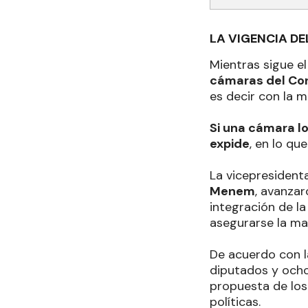
LA VIGENCIA DE
Mientras sigue e
cámaras del Co
es decir con la 
Si una cámara l
expide
, en lo qu
La vicepresiden
Menem
, avanzar
integración de la
asegurarse la ma
De acuerdo con la
diputados y ocho
propuesta de los
políticas.