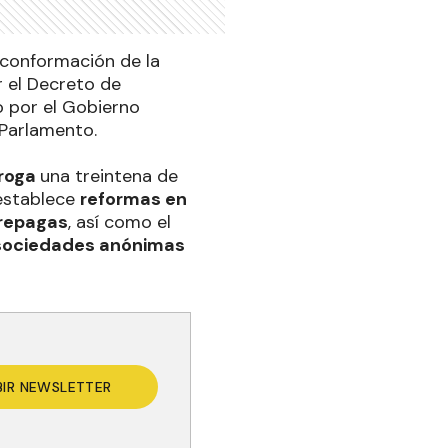
 conformación de la
r el Decreto de
 por el Gobierno
 Parlamento.
roga
una treintena de
 establece
reformas en
prepagas
, así como el
 sociedades anónimas
BIR NEWSLETTER