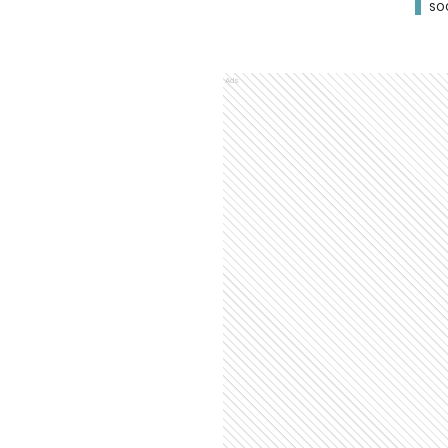
SO
Ads