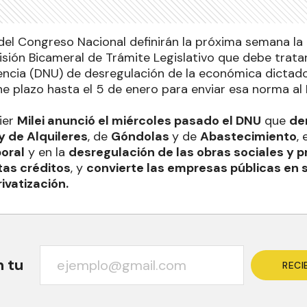
del Congreso Nacional definirán la próxima semana la
sión Bicameral de Trámite Legislativo que debe trata
ncia (DNU) de desregulación de la económica dictado
ne plazo hasta el 5 de enero para enviar esa norma al
ier
Milei anunció el miércoles pasado el DNU
que
de
y de Alquileres
, de
Góndolas
y de
Abastecimiento
,
boral
y en la
desregulación de las obras sociales y 
tas créditos
, y
convierte las empresas públicas en
ivatización.
n tu
RECI