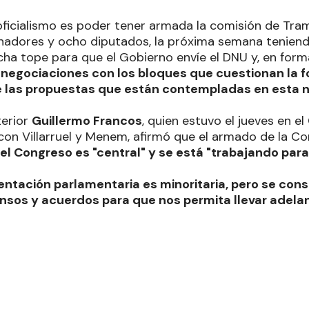
oficialismo es poder tener armada la comisión de Tram
nadores y ocho diputados, la próxima semana teniend
cha tope para que el Gobierno envíe el DNU y, en forma
negociaciones con los bloques que cuestionan la f
e las propuestas que están contempladas en esta 
terior
Guillermo Francos
, quien estuvo el jueves en e
con Villarruel y Menem, afirmó que el armado de la C
 el Congreso es "central" y se está "trabajando para
entación parlamentaria es minoritaria, pero se con
sos y acuerdos para que nos permita llevar adelant