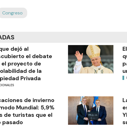
Congreso
ADAS
que dejó al
E
cubierto el debate
q
 el proyecto de
p
iolabilidad de la
u
piedad Privada
CIONALES
aciones de invierno
L
modo Mundial: 5,9%
e
 de turistas que el
Y
o pasado
s