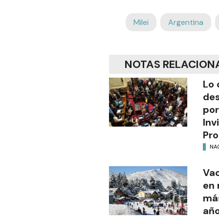
Milei
Argentina
NOTAS RELACION
Lo 
des
por
Inv
Pro
NA
Vac
en 
más
añ