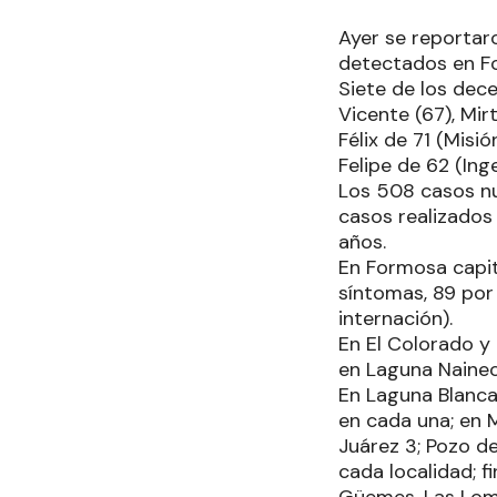
Ayer se reportaro
detectados en Fo
Siete de los dece
Vicente (67), Mir
Félix de 71 (Misi
Felipe de 62 (Ing
Los 508 casos nu
casos realizados
años.
En Formosa capit
síntomas, 89 por
internación).
En El Colorado y 
en Laguna Naineck
En Laguna Blanca 
en cada una; en M
Juárez 3; Pozo de
cada localidad; f
Güemes, Las Lomi