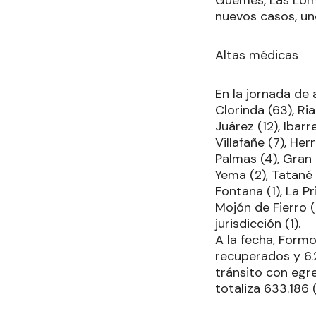
nuevos casos, un
Altas médicas
En la jornada de
Clorinda (63), Ri
Juárez (12), Ibarr
Villafañe (7), He
Palmas (4), Gran 
Yema (2), Tatané 
Fontana (1), La Pr
Mojón de Fierro (1
jurisdicción (1).
A la fecha, Form
recuperados y 6.
tránsito con egre
totaliza 633.186