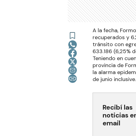
A la fecha, Form
recuperados y 6.
tránsito con egre
633.186 (6,25% d
Teniendo en cuen
provincia de For
la alarma epidemi
de junio inclusive.
Recibí las
noticias e
email