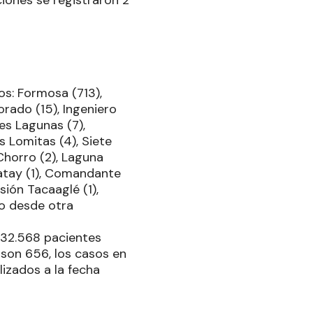
os: Formosa (713),
orado (15), Ingeniero
res Lagunas (7),
as Lomitas (4), Siete
 Chorro (2), Laguna
Yatay (1), Comandante
isión Tacaaglé (1),
eso desde otra
 32.568 pacientes
 son 656, los casos en
lizados a la fecha