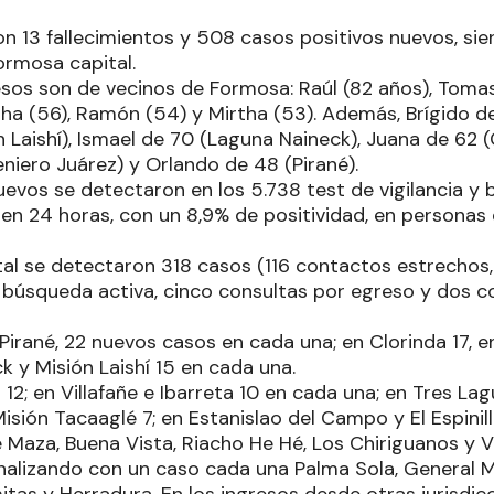
n 13 fallecimientos y 508 casos positivos nuevos, sie
rmosa capital.
sos son de vecinos de Formosa: Raúl (82 años), Tomasa 
tha (56), Ramón (54) y Mirtha (53). Además, Brígido de
ón Laishí), Ismael de 70 (Laguna Naineck), Juana de 62
eniero Juárez) y Orlando de 48 (Pirané).
evos se detectaron en los 5.738 test de vigilancia y
 en 24 horas, con un 8,9% de positividad, en personas
al se detectaron 318 casos (116 contactos estrechos,
 búsqueda activa, cinco consultas por egreso y dos c
Pirané, 22 nuevos casos en cada una; en Clorinda 17, e
 y Misión Laishí 15 en cada una.
12; en Villafañe e Ibarreta 10 en cada una; en Tres L
isión Tacaaglé 7; en Estanislao del Campo y El Espinill
 Maza, Buena Vista, Riacho He Hé, Los Chiriguanos y V
inalizando con un caso cada una Palma Sola, General M
tas y Herradura. En los ingresos desde otras jurisdicc