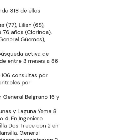
ndo 318 de ellos
(77), Lilian (68),
 76 años (Clorinda),
 (General Güemes),
 búsqueda activa de
 de entre 3 meses a 86
 106 consultas por
ontroles por
n General Belgrano 16 y
agunas y Laguna Yema 8
o 4. En Ingeniero
illa Dos Trece con 2 en
ansilla, General
iones se registraron 2