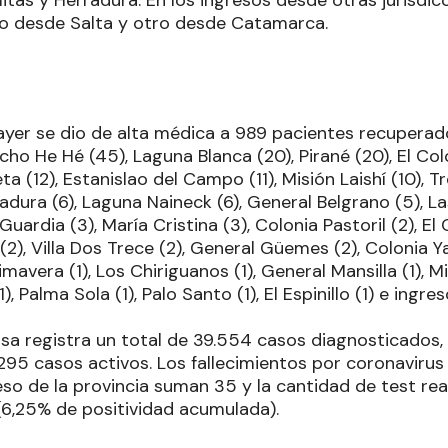
o desde Salta y otro desde Catamarca.
 ayer se dio de alta médica a 989 pacientes recuperad
acho He Hé (45), Laguna Blanca (20), Pirané (20), El Col
eta (12), Estanislao del Campo (11), Misión Laishí (10), T
rradura (6), Laguna Naineck (6), General Belgrano (5), L
Guardia (3), María Cristina (3), Colonia Pastoril (2), El
(2), Villa Dos Trece (2), General Güemes (2), Colonia 
imavera (1), Los Chiriguanos (1), General Mansilla (1), M
), Palma Sola (1), Palo Santo (1), El Espinillo (1) e ingr
osa registra un total de 39.554 casos diagnosticados,
295 casos activos. Los fallecimientos por coronavirus
so de la provincia suman 35 y la cantidad de test rea
 (6,25% de positividad acumulada).