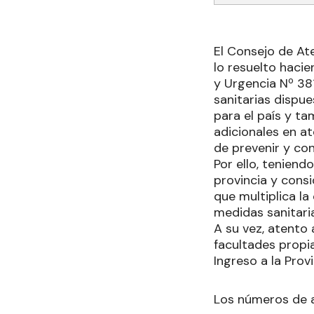
El Consejo de At
lo resuelto hacie
y Urgencia Nº 381
sanitarias dispue
para el país y t
adicionales en at
de prevenir y co
Por ello, teniend
provincia y consi
que multiplica la
medidas sanitaria
A su vez, atento 
facultades propia
Ingreso a la Prov
Los números de 