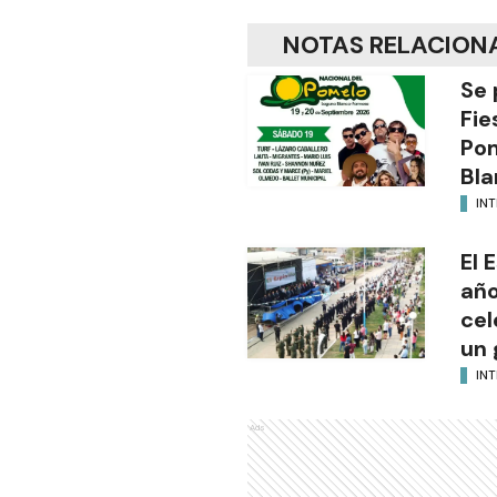
NOTAS RELACION
Se 
Fie
Po
Bla
INT
El 
año
cel
un 
INT
Ads