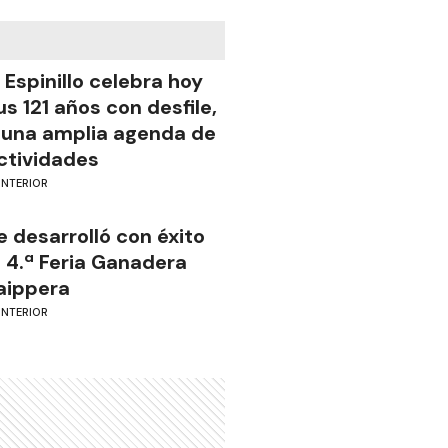
l Espinillo celebra hoy
us 121 años con desfile,
 una amplia agenda de
ctividades
INTERIOR
e desarrolló con éxito
a 4.ª Feria Ganadera
aippera
INTERIOR