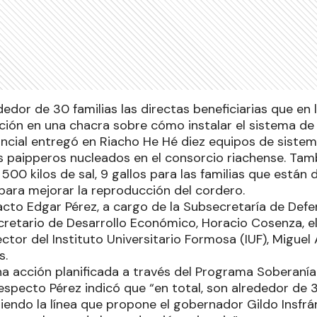
dedor de 30 familias las directas beneficiarias que en 
ción en una chacra sobre cómo instalar el sistema de 
incial entregó en Riacho He Hé diez equipos de siste
 paipperos nucleados en el consorcio riachense. Tamb
00 kilos de sal, 9 gallos para las familias que están 
 para mejorar la reproducción del cordero.
 acto Edgar Pérez, a cargo de la Subsecretaría de Def
ecretario de Desarrollo Económico, Horacio Cosenza, e
rector del Instituto Universitario Formosa (IUF), Miguel
s.
na acción planificada a través del Programa Soberanía
specto Pérez indicó que “en total, son alrededor de 3
uiendo la línea que propone el gobernador Gildo Insfrá