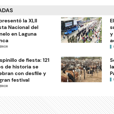
ADAS
presentó la XLII
E
sta Nacional del
s
melo en Laguna
y
nca
a
ERIOR
Espinillo de fiesta: 121
S
s de historia se
l
ebran con desfile y
P
gran festival
ERIOR