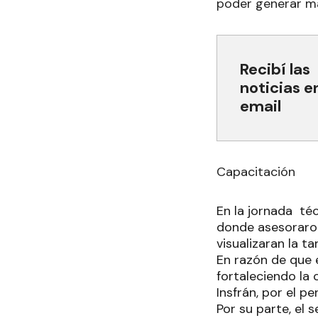
poder generar ma
Recibí las
noticias e
email
Capacitación
En la jornada téc
donde asesoraron
visualizaran la t
En razón de que e
fortaleciendo la
Insfrán, por el p
Por su parte, el 