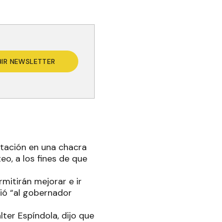
BIR NEWSLETTER
citación en una chacra
o, a los fines de que
mitirán mejorar e ir
ció “al gobernador
lter Espíndola, dijo que