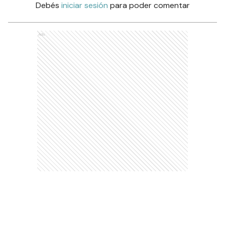
Debés
iniciar sesión
para poder comentar
Ads